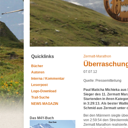
Quicklinks
Zermatt-Marathon
Überraschung
Bücher
07.07.12
Autoren
Interna / Kommentar
Quelle: Pressemitteilung
Leserpost
Paul Maticha Michieka aus 
Logo-Download
Sieger des 11. Zermatt Mara
Trail-Suche
Startenden in ihren Katego
in 3:29:13. Als bester Walli
NEWS MAGAZIN
Schmid aus Zermatt unter de
Bei den Männern siegte über
Das M4Y-Buch
von 2:59:54 den Streckenrek
Zermatt Marathon realisiert