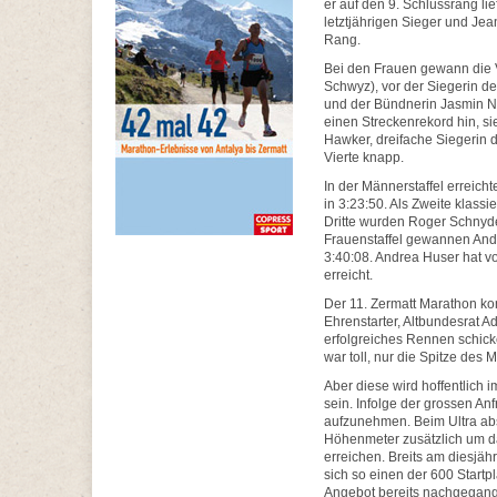
er auf den 9. Schlussrang lie
letztjährigen Sieger und Jea
Rang.
Bei den Frauen gewann die 
Schwyz), vor der Siegerin d
und der Bündnerin Jasmin Nun
einen Streckenrekord hin, si
Hawker, dreifache Siegerin 
Vierte knapp.
In der Männerstaffel erreic
in 3:23:50. Als Zweite klassi
Dritte wurden Roger Schny
Frauenstaffel gewannen And
3:40:08. Andrea Huser hat v
erreicht.
Der 11. Zermatt Marathon k
Ehrenstarter, Altbundesrat Ad
erfolgreiches Rennen schick
war toll, nur die Spitze des M
Aber diese wird hoffentlich 
sein. Infolge der grossen An
aufzunehmen. Beim Ultra ab
Höhenmeter zusätzlich um da
erreichen. Breits am diesjä
sich so einen der 600 Startp
Angebot bereits nachgegan