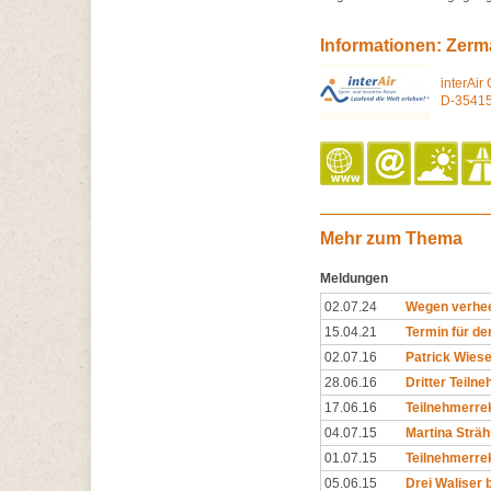
Informationen: Zerm
interAir
D-35415
Mehr zum Thema
Meldungen
02.07.24
Wegen verhee
15.04.21
Termin für de
02.07.16
Patrick Wies
28.06.16
Dritter Teiln
17.06.16
Teilnehmerre
04.07.15
Martina Strähl
01.07.15
Teilnehmerre
05.06.15
Drei Waliser 