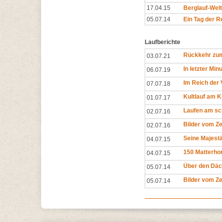
17.04.15
Berglauf-Welt
05.07.14
Ein Tag der 
Laufberichte
Rückkehr zum
03.07.21
In letzter Min
06.07.19
Im Reich der 
07.07.18
Kultlauf am K
01.07.17
Laufen am sc
02.07.16
Bilder vom Z
02.07.16
Seine Majestä
04.07.15
150 Matterho
04.07.15
Über den Däc
05.07.14
Bilder vom Z
05.07.14