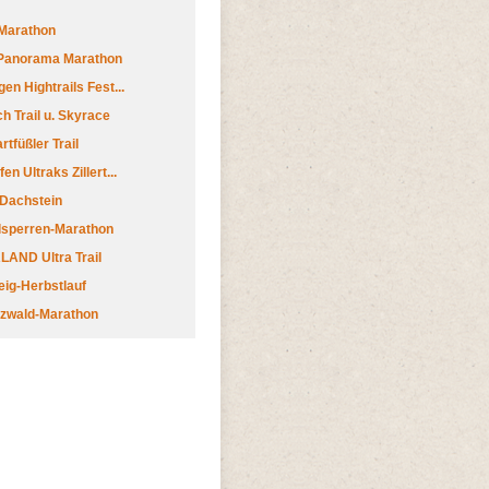
Marathon
 Panorama Marathon
en Hightrails Fest...
h Trail u. Skyrace
tfüßler Trail
n Ultraks Zillert...
 Dachstein
lsperren-Marathon
AND Ultra Trail
ig-Herbstlauf
zwald-Marathon