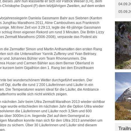
f, dieses Jahr nun klassierte er sich vor Patrick Wieser (CH), dem
04.09.2
n-Christophe Dupont (F) dem letztjährigen Zweiten, auf dem ersten
05.09.2
Vorjahressiegerin Daniela Gassmann Bahr aus Siebnen (Kanton
es Jungfrau Marathons 2011, Aline Camboulives aus Frankreich
ige. Mit ihrer Zeit von 3:29:13, legte die 48-jährige Gassmann
e schlug ihren eigenen Rekord um rund 3 Minuten. Die Britin Lizzy
des Zermatt Marathons (2006-2008), verpasste das Podest als
hten die Zermatter Simon und Martin Anthamatten den ersten Rang
erten sich die Unterwalliser Yannik Zufferey und Yvan Betrisey.
der und Johannes Bühler vom Team Rhonerunners. Die
rea Huser und Carmen Bähler aus dem Berner Oberland in
or kurzem beim Gigathlon den 1. Rang bei den Einzelfrauen
onnte bei wunderschönem Wetter durchgeführt werden. Der
olf Ogi, durfte die rund 1‘200 Läuferinnen und Läufer in ein
en. Die Temperaturen waren ideal für die Läufer, die Ambiance
atterhorns wollte sich nicht wirklich zeigen.
im nächsten Jahr beim Ultra Zermatt Marathon 2013 wieder sichtbar
frage wurde entschieden im nächsten Jahr die Option Ultra wieder
solvieren die Läuferinnen und Läufer noch 3,5km und 600
s über 3000m.ü.m. liegende Ziel auf dem Gornergrat zu
hrigen Marathon konnte man sich für den Ultra 2013 anmelden um
lätze zu sichern. Über 30 Läuferinnen und Läufer sind diesem
Trail
gen.