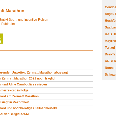
Gondo 
att-Marathon
Allgäu
 GmbH Sport- und Incentive-Reisen
Hochfüg
 Pohlheim
Saalbac
RAG Har
Mayrhofe
Torlauf
Drei-Ta
ARBERL
Rennste
render Unwetter: Zermatt Marathon abgesagt
Schwar
n Zermatt Marathon 2021 noch fraglich
er und Aline Camboulives siegen
ehmerrekord in Folge
kord am Zermatt Marathon
 siegt in Rekordzeit
kord und hochkarätiges Teilnehmerfeld
bei der Berglauf-WM