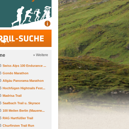
Trail-Suche
ine
» Weitere
6
Swiss Alps 100 Endurance ...
6
Gondo Marathon
6
Allgäu Panorama Marathon
6
Hochfügen Hightrails Fest...
6
Madrisa Trail
6
Saalbach Trail u. Skyrace
6
100 Meilen Berlin (Mauerw...
6
RAG Hartfüßler Trail
6
Churfirsten Trail Run