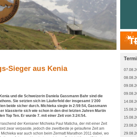
Term
s-Sieger aus Kenia
07.08.2
08.08.2
09.08.2
09.08.2
Kenia und die Schweizerin Daniela Gassmann Bahr sind die
thons. Sie setzten sich im Läuferfeld der insgesamt 1‘200
14.08.2
rien beide sicher durch. Michieka siegte in 2:59:54, Gassmann
15.08.2
ser klassierte sich wie schon in den drei letzten Jahren Martin
n Top Ten. Er wurde 7. mit einer Zeit von 3:24:54.
15.08.2
raschend der Kenianer Michieka Paul Maticha, der mit einer Zeit
23.08.2
ord zwar verpasste, jedoch die zweitbeste je gelaufene Zeit am
e. Michieka war auch schon beim Zermatt Marathon 2011 dabei, wo
29.08.2