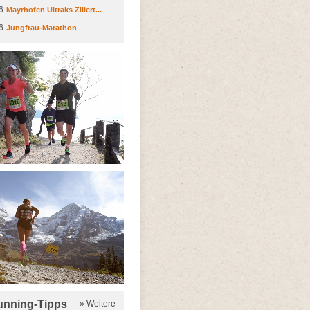
6
Mayrhofen Ultraks Zillert...
6
Jungfrau-Marathon
running-Tipps
» Weitere