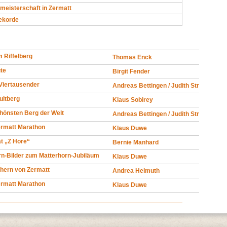
meisterschaft in Zermatt
Rekorde
 Riffelberg
Thomas Enck
ute
Birgit Fender
Viertausender
Andreas Bettingen / Judith Strack
ultberg
Klaus Sobirey
hönsten Berg der Welt
Andreas Bettingen / Judith Strack
ermatt Marathon
Klaus Duwe
t „Z Hore“
Bernie Manhard
rn-Bilder zum Matterhorn-Jubiläum
Klaus Duwe
hern von Zermatt
Andrea Helmuth
ermatt Marathon
Klaus Duwe