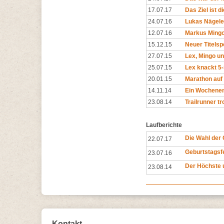
17.07.17
Das Ziel ist d
24.07.16
Lukas Nägele 
12.07.16
Markus Mingo u
15.12.15
Neuer Titelsp
27.07.15
Lex, Mingo un
25.07.15
Lex knackt 5
20.01.15
Marathon auf 
14.11.14
Ein Wochenen
23.08.14
Trailrunner t
Laufberichte
Die Wahl der 
22.07.17
Geburtstagsfe
23.07.16
Der Höchste 
23.08.14
Kontakt