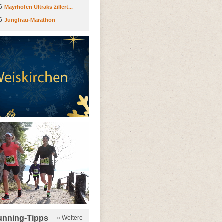
6
Mayrhofen Ultraks Zillert...
6
Jungfrau-Marathon
running-Tipps
» Weitere