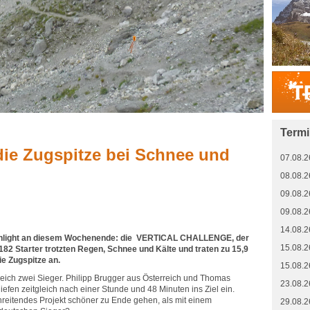
Term
die Zugspitze bei Schnee und
07.08.2
08.08.2
09.08.2
09.08.2
14.08.2
ighlight an diesem Wochenende: die VERTICAL CHALLENGE, der
15.08.2
 182 Starter trotzten Regen, Schnee und Kälte und traten zu 15,9
e Zugspitze an.
15.08.2
eich zwei Sieger. Philipp Brugger aus Österreich und Thomas
23.08.2
fen zeitgleich nach einer Stunde und 48 Minuten ins Ziel ein.
reitendes Projekt schöner zu Ende gehen, als mit einem
29.08.2