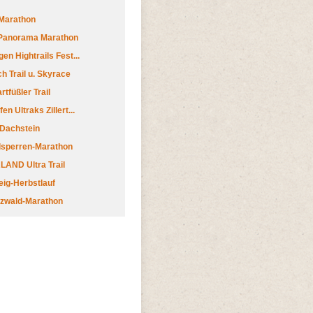
Marathon
 Panorama Marathon
en Hightrails Fest...
h Trail u. Skyrace
tfüßler Trail
n Ultraks Zillert...
 Dachstein
lsperren-Marathon
AND Ultra Trail
ig-Herbstlauf
zwald-Marathon