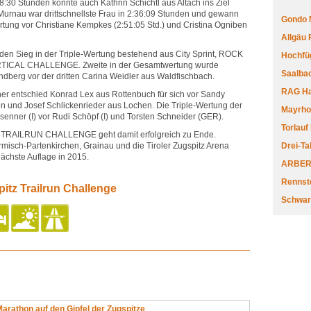
8:30 Stunden konnte auch Kathrin Schichtl aus Altach ins Ziel
Murnau war drittschnellste Frau in 2:36:09 Stunden und gewann
Gondo 
ung vor Christiane Kempkes (2:51:05 Std.) und Cristina Ogniben
Allgäu
 den Sieg in der Triple-Wertung bestehend aus City Sprint, ROCK
Hochfüg
TICAL CHALLENGE. Zweite in der Gesamtwertung wurde
Saalbac
ndberg vor der dritten Carina Weidler aus Waldfischbach.
RAG Har
er entschied Konrad Lex aus Rottenbuch für sich vor Sandy
 und Josef Schlickenrieder aus Lochen. Die Triple-Wertung der
Mayrhofe
enner (I) vor Rudi Schöpf (I) und Torsten Schneider (GER).
Torlauf
 TRAILRUN CHALLENGE geht damit erfolgreich zu Ende.
rmisch-Partenkirchen, Grainau und die Tiroler Zugspitz Arena
Drei-Ta
nächste Auflage in 2015.
ARBERL
Rennste
itz Trailrun Challenge
Schwar
arathon auf den Gipfel der Zugspitze