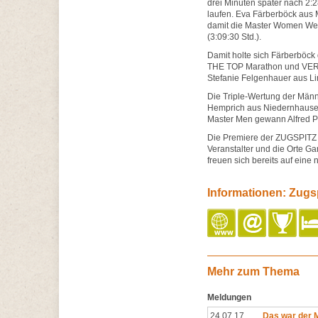
drei Minuten später nach 2:2
laufen. Eva Färberböck aus 
damit die Master Women Wert
(3:09:30 Std.).
Damit holte sich Färberböck
THE TOP Marathon und VER
Stefanie Felgenhauer aus Li
Die Triple-Wertung der Männ
Hemprich aus Niedernhausen
Master Men gewann Alfred Ps
Die Premiere der ZUGSPITZ
Veranstalter und die Orte Ga
freuen sich bereits auf eine 
Informationen: Zugsp
Mehr zum Thema
Meldungen
24.07.17
Das war der M