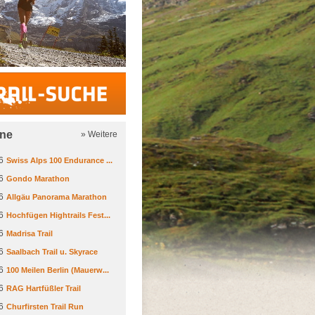
Trail-Suche
ine
» Weitere
6
Swiss Alps 100 Endurance ...
6
Gondo Marathon
6
Allgäu Panorama Marathon
6
Hochfügen Hightrails Fest...
6
Madrisa Trail
6
Saalbach Trail u. Skyrace
6
100 Meilen Berlin (Mauerw...
6
RAG Hartfüßler Trail
6
Churfirsten Trail Run