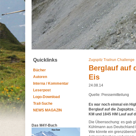
Quicklinks
Zugspitz Trailrun Challenge
Berglauf auf 
Bücher
Eis
Autoren
Interna / Kommentar
24.08.14
Leserpost
Quelle: Pressemitteilung
Logo-Download
Trail-Suche
Es war noch einmal ein H
Berglauf auf die Zugspitze.
NEWS MAGAZIN
KM und 1845 HM Lauf auf di
Die Überraschung: es gab gl
Das M4Y-Buch
Kühlmann aus Deutschland lie
Wie könnte ein grenzübersch