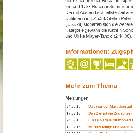
die Teilnehmer der Rock the Top Ver
km und 1727 Höhenmeter immer noc
Die mit Abstand schnellste Zeit alle
Kühlmann in 1.45,38. Stefan Patern
(1.52,28) sicherten sich die weit
Kategorie gewann die Kathrin Schich
und Ulrike Mayer-Tancic (2.44,08).
Informationen: Zugspit
Mehr zum Thema
Meldungen
24.07.17
Das war der Marathon auf 
17.07.17
Das Ziel ist die Zugspitze -
24.07.16
Lukas Nägele triumphiert 
12.07.16
Markus Mingo und Maria Koll