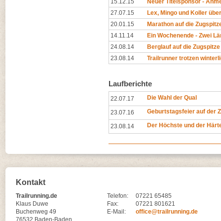
15.12.15
Neuer Titelsponsor - Anme
27.07.15
Lex, Mingo und Koller übe
20.01.15
Marathon auf die Zugspitz
14.11.14
Ein Wochenende - Zwei Lä
24.08.14
Berglauf auf die Zugspitze
23.08.14
Trailrunner trotzen winte
Laufberichte
Die Wahl der Qual
22.07.17
Geburtstagsfeier auf der 
23.07.16
Der Höchste und der Härt
23.08.14
Kontakt
Trailrunning.de
Telefon:
07221 65485
Klaus Duwe
Fax:
07221 801621
Buchenweg 49
E-Mail:
office@trailrunning.de
76532 Baden-Baden