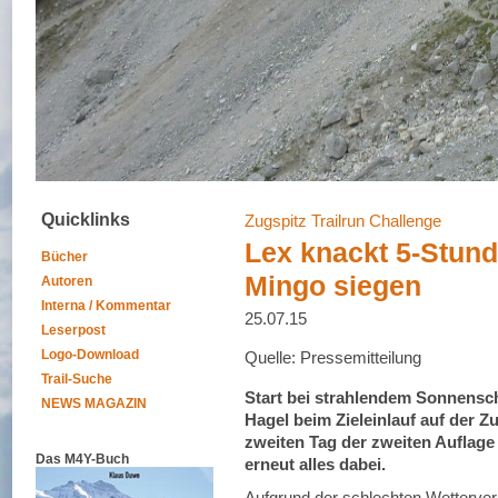
Quicklinks
Zugspitz Trailrun Challenge
Lex knackt 5-Stun
Bücher
Mingo siegen
Autoren
Interna / Kommentar
25.07.15
Leserpost
Logo-Download
Quelle: Pressemitteilung
Trail-Suche
Start bei strahlendem Sonnensch
NEWS MAGAZIN
Hagel beim Zieleinlauf auf der Z
zweiten Tag der zweiten Aufl
Das M4Y-Buch
erneut alles dabei.
Aufgrund der schlechten Wetterver