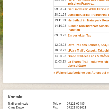
zwischen Frankre...
09.03.24
Der Lindwurm: Wilde Fährte 
28.01.24
Jumping Gorilla: Trailrunning i
19.11.23
Herbstlauf im Naturpark Uew
14.10.23
Summit Run Indrahar: Auf ei
Planeten
09.09.23
Ein perfekter Tag
12.08.23
Ultra Trail des Sources, Spa, 
10.06.23
„Fairy Trail“, Kutsuki, Takas
14.05.23
Grand Trail des Lacs & Chât
11.03.23
La Tharée Trail – oder wie ic
überschätzte
» Weitere Laufberichte des Autors auf
Kontakt
Trailrunning.de
Telefon:
07221 65485
Klaus Duwe
Fax:
07221 801621