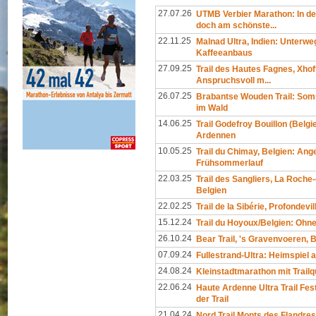
27.07.26
UTMB Verbier Marathon: In de
doch am schönste...
22.11.25
Malnad Ultra, Indien: Unterw
Kaffeeanbaus
27.09.25
Trail des Hautes Fagnes, Xhoff
Anspruchsvoll m...
26.07.25
Brabantse Wouden Trail: Som
im Wald
14.06.25
Trail Godefroy Bouillon (Belgi
Ardennen
10.05.25
Trail du Chimay, Belgien: An
Frühsommerlauf
22.03.25
Trail des Sangliers, La Roche
Belgien
22.02.25
Trail de la Sibérie, Profondevil
15.12.24
Trail du Hoyoux/Belgien: Oh
26.10.24
Bear Trail, 's Gravenvoeren, 
07.09.24
Fullestrand-Ultra: Heimspiel 
24.08.24
Kleinstadtmarathon mit Trailq
22.06.24
Haute Ardenne Ultra Trail Fest
der Trail
21.04.24
Nord Trail Monts des Flandres