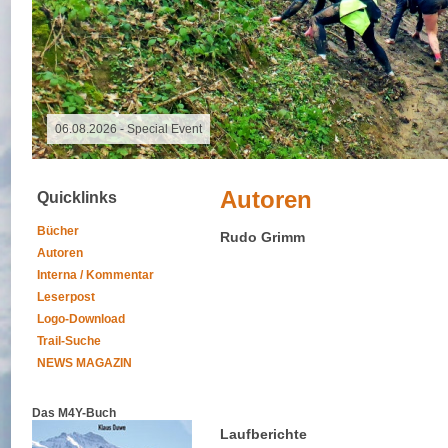
06.08.2026 - Special Event
Autoren
Quicklinks
Bücher
Rudo Grimm
Autoren
Interna / Kommentar
Leserpost
Logo-Download
Trail-Suche
NEWS MAGAZIN
Das M4Y-Buch
Laufberichte