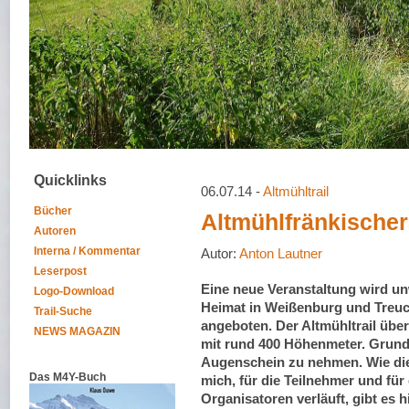
Quicklinks
06.07.14 -
Altmühltrail
Bücher
Altmühlfränkischer
Autoren
Interna / Kommentar
Autor:
Anton Lautner
Leserpost
Eine neue Veranstaltung wird un
Logo-Download
Heimat in Weißenburg und Treuc
Trail-Suche
angeboten. Der Altmühltrail über
NEWS MAGAZIN
mit rund 400 Höhenmeter. Grund
Augenschein zu nehmen. Wie die
Das M4Y-Buch
mich, für die Teilnehmer und für 
Organisatoren verläuft, gibt es h