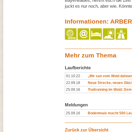
Bayerwaldes, nehmt euch die Zeit! 
juckt es nur noch, aber wie. Könnt
Informationen: ARBERL
Mehr zum Thema
Laufberichte
01.10.22
„Mir san vom Woid dahoa
22.09.18
Neue Strecke, neues Glüc
25.09.16
Trailrunning im Woid: Dem
Meldungen
25.09.16
Bodenmais macht 500 Läuf
Zurück zur Übersicht