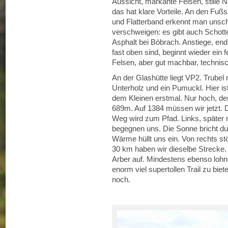
Aussicht, markante Felsen, stille Na
das hat klare Vorteile. An den Fußs
und Flatterband erkennt man unschw
verschweigen: es gibt auch Schott
Asphalt bei Böbrach. Anstiege, end
fast oben sind, beginnt wieder ein f
Felsen, aber gut machbar, technisc
An der Glashütte liegt VP2. Trube
Unterholz und ein Pumuckl. Hier is
dem Kleinen erstmal. Nur hoch, den
689m. Auf 1384 müssen wir jetzt.
Weg wird zum Pfad. Links, später 
begegnen uns. Die Sonne bricht d
Wärme hüllt uns ein. Von rechts st
30 km haben wir dieselbe Strecke. 
Arber auf. Mindestens ebenso lohne
enorm viel supertollen Trail zu bi
noch.