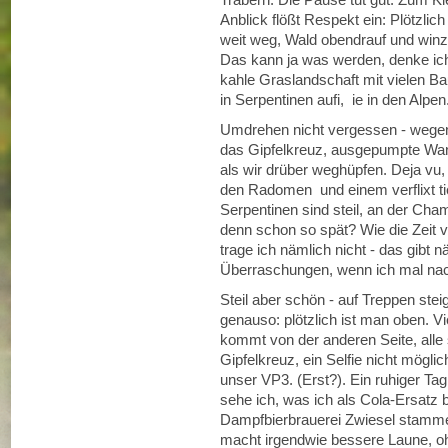
Anblick flößt Respekt ein: Plötzlic
weit weg, Wald obendrauf und winz
Das kann ja was werden, denke ich
kahle Graslandschaft mit vielen Ba
in Serpentinen aufi, ie in den Alp
Umdrehen nicht vergessen - wegen 
das Gipfelkreuz, ausgepumpte Wand
als wir drüber weghüpfen. Deja vu,
den Radomen und einem verflixt tie
Serpentinen sind steil, an der Chame
denn schon so spät? Wie die Zeit v
trage ich nämlich nicht - das gibt 
Überraschungen, wenn ich mal nach 
Steil aber schön - auf Treppen ste
genauso: plötzlich ist man oben. Vie
kommt von der anderen Seite, all
Gipfelkreuz, ein Selfie nicht mögli
unser VP3. (Erst?). Ein ruhiger Tag
sehe ich, was ich als Cola-Ersatz 
Dampfbierbrauerei Zwiesel stammen
macht irgendwie bessere Laune, oh