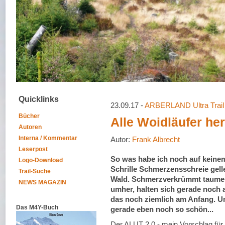
Quicklinks
23.09.17 -
ARBERLAND Ultra Trail
Bücher
Alle Woidläufer he
Autoren
Interna / Kommentar
Autor:
Frank Albrecht
Leserpost
So was habe ich noch auf keinem 
Logo-Download
Schrille Schmerzensschreie gell
Trail-Suche
Wald. Schmerzverkrümmt taumel
NEWS MAGAZIN
umher, halten sich gerade noch 
das noch ziemlich am Anfang. U
Das M4Y-Buch
gerade eben noch so schön...
Der ALUT 2.0 - mein Vorschlag für