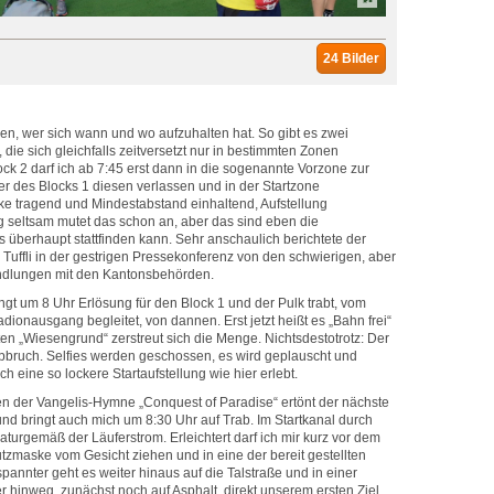
24 Bilder
gen, wer sich wann und wo aufzuhalten hat. So gibt es zwei
, die sich gleichfalls zeitversetzt nur in bestimmten Zonen
ock 2 darf ich ab 7:45 erst dann in die sogenannte Vorzone zur
er des Blocks 1 diesen verlassen und in der Startzone
ke tragend und Mindestabstand einhaltend, Aufstellung
seltsam mutet das schon an, aber das sind eben die
 überhaupt stattfinden kann. Sehr anschaulich berichtete der
uffli in der gestrigen Pressekonferenz von den schwierigen, aber
handlungen mit den Kantonsbehörden.
ingt um 8 Uhr Erlösung für den Block 1 und der Pulk trabt, vom
ionausgang begleitet, von dannen. Erst jetzt heißt es „Bahn frei“
ten „Wiesengrund“ zerstreut sich die Menge. Nichtsdestotrotz: Der
Abbruch. Selfies werden geschossen, es wird geplauscht und
h eine so lockere Startaufstellung wie hier erlebt.
n der Vangelis-Hymne „Conquest of Paradise“ ertönt der nächste
und bringt auch mich um 8:30 Uhr auf Trab. Im Startkanal durch
naturgemäß der Läuferstrom. Erleichtert darf ich mir kurz vor dem
maske vom Gesicht ziehen und in eine der bereit gestellten
pannter geht es weiter hinaus auf die Talstraße und in einer
 hinweg, zunächst noch auf Asphalt, direkt unserem ersten Ziel