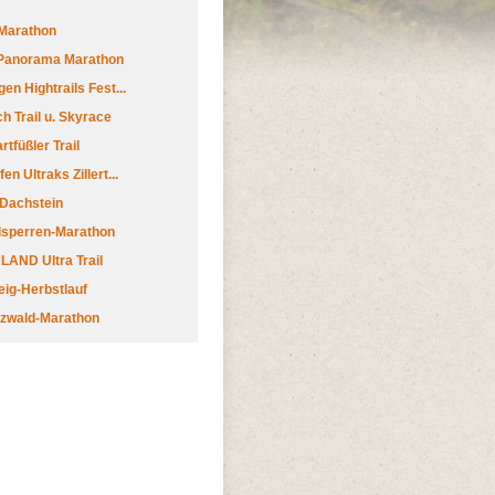
Marathon
 Panorama Marathon
en Hightrails Fest...
h Trail u. Skyrace
tfüßler Trail
n Ultraks Zillert...
 Dachstein
lsperren-Marathon
AND Ultra Trail
ig-Herbstlauf
zwald-Marathon