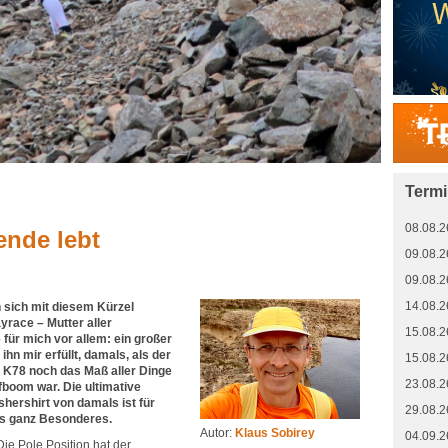
Term
08.08.2
ende lebt
09.08.2
09.08.2
14.08.2
n sich mit diesem Kürzel
yrace – Mutter aller
15.08.2
für mich vor allem: ein großer
hn mir erfüllt, damals, als der
15.08.2
 K78 noch das Maß aller Dinge
23.08.2
oom war. Die ultimative
hershirt von damals ist für
29.08.2
s ganz Besonderes.
Autor:
Klaus Sobirey
04.09.2
Die Pole Position hat der