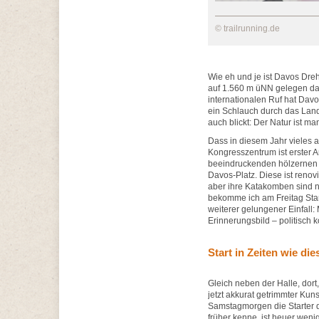
© trailrunning.de
Wie eh und je ist Davos Dre
auf 1.560 m üNN gelegen da
internationalen Ruf hat Davos
ein Schlauch durch das Land
auch blickt: Der Natur ist ma
Dass in diesem Jahr vieles a
Kongresszentrum ist erster A
beeindruckenden hölzernen 
Davos-Platz. Diese ist reno
aber ihre Katakomben sind n
bekomme ich am Freitag Start
weiterer gelungener Einfall
Erinnerungsbild – politisch k
Start in Zeiten wie die
Gleich neben der Halle, dor
jetzt akkurat getrimmter Kun
Samstagmorgen die Starter 
früher kenne, ist heuer wen