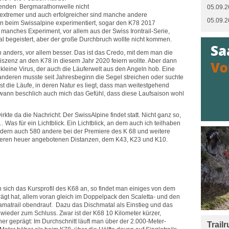
enden Bergmarathonwelle nicht
05.09.2
 extremer und auch erfolgreicher sind manche andere
05.09.2
an beim Swissalpine experimentiert, sogar den K78 2017
 manches Experiment, vor allem aus der Swiss Irontrail-Serie,
al begeistert, aber der große Durchbruch wollte nicht kommen.
ch anders, vor allem besser. Das ist das Credo, mit dem man die
szenz an den K78 in diesem Jahr 2020 feiern wollte. Aber dann
kleine Virus, der auch die Läuferwelt aus den Angeln hob. Eine
anderen musste seit Jahresbeginn die Segel streichen oder suchte
elbst die Läufe, in deren Natur es liegt, dass man weitestgehend
ndwann beschlich auch mich das Gefühl, dass diese Laufsaison wohl
kte da die Nachricht: Der SwissAlpine findet statt. Nicht ganz so,
 Was für ein Lichtblick. Ein Lichtblick, an dem auch ich teilhaben
ondern auch 580 andere bei der Premiere des K 68 und weitere
nderen heuer angebotenen Distanzen, dem K43, K23 und K10.
sich das Kursprofil des K68 an, so findet man einiges von dem
ägt hat, allem voran gleich im Doppelpack den Scaletta- und den
matrail obendrauf. Dazu das Dischmatal als Einstieg und das
wieder zum Schluss. Zwar ist der K68 10 Kilometer kürzer,
ner geprägt: Im Durchschnitt läuft man über der 2.000-Meter-
Trail