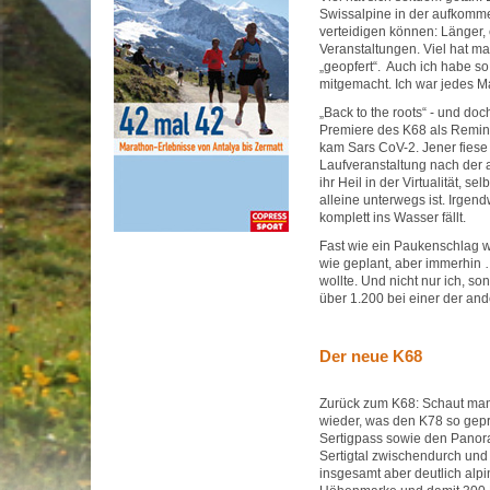
Swissalpine in der aufkomm
verteidigen können: Länger,
Veranstaltungen. Viel hat m
„geopfert“. Auch ich habe so
mitgemacht. Ich war jedes M
„Back to the roots“ - und do
Premiere des K68 als Remini
kam Sars CoV-2. Jener fiese 
Laufveranstaltung nach der 
ihr Heil in der Virtualität, s
alleine unterwegs ist. Irge
komplett ins Wasser fällt.
Fast wie ein Paukenschlag wir
wie geplant, aber immerhin …
wollte. Und nicht nur ich, s
über 1.200 bei einer der a
Der neue K68
Zurück zum K68: Schaut man 
wieder, was den K78 so gepr
Sertigpass sowie den Panora
Sertigtal zwischendurch und 
insgesamt aber deutlich alpi