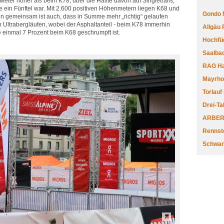
ter höher als beim K78, über die Hälfte davon auf Singletrails,
ein Fünftel war. Mit 2.600 positiven Höhenmetern liegen K68 und
Gondo 
n gemeinsam ist auch, dass in Summe mehr „richtig“ gelaufen
 Ultrabergläufen, wobei der Asphaltanteil - beim K78 immerhin
Allgäu
e einmal 7 Prozent beim K68 geschrumpft ist.
Hochfüg
Saalbac
RAG Har
Mayrhofe
Torlauf
Drei-Ta
ARBERL
Rennste
Schwar