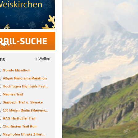
Trail-Suche
ine
» Weitere
6
Gondo Marathon
6
Allgäu Panorama Marathon
6
Hochfügen Hightrails Fest...
6
Madrisa Trail
6
Saalbach Trail u. Skyrace
6
100 Meilen Berlin (Mauerw...
6
RAG Hartfüßler Trail
6
Churfirsten Trail Run
6
Mayrhofen Ultraks Zillert...