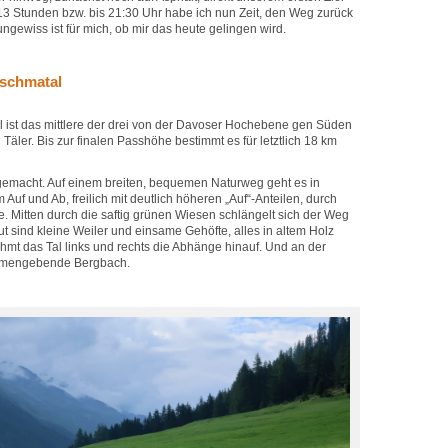
3 Stunden bzw. bis 21:30 Uhr habe ich nun Zeit, den Weg zurück
ngewiss ist für mich, ob mir das heute gelingen wird.
schmatal
al ist das mittlere der drei von der Davoser Hochebene gen Süden
äler. Bis zur finalen Passhöhe bestimmt es für letztlich 18 km
t gemacht. Auf einem breiten, bequemen Naturweg geht es in
Auf und Ab, freilich mit deutlich höheren „Auf“-Anteilen, durch
e. Mitten durch die saftig grünen Wiesen schlängelt sich der Weg
ut sind kleine Weiler und einsame Gehöfte, alles in altem Holz
hmt das Tal links und rechts die Abhänge hinauf. Und an der
 namengebende Bergbach.