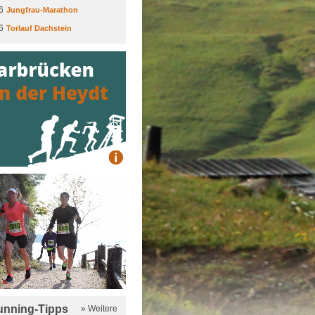
6
Jungfrau-Marathon
6
Torlauf Dachstein
running-Tipps
» Weitere