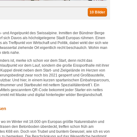
10 Bilder
h- und Angelpunkt des Swissalpine. Inmitten der Bündner Berge
rf sich Davos als höchstgelegene Stadt Europas rühmen. Einen
 als Treffpunkt von Wirtschaft und Politik, dabei wirkt der sich wie
wassertal ziehende Ort eigentlich recht beschaulich. Wohin man
n stets nahe.
nders ist, merke ich schon vor dem Start, denn nicht das
nlaufpunkt vor dem Lauf, sondern die große Eissporthalle mit ihrer
Kuppel direkt neben dem Start- und Zielgelände im Herzen von
vierungsbedingt zwar noch bis 2021 gesperrt und Großbaustelle,
utzbar. Und hier, in einem kurzen spartanischen Einbahnparcours,
nummer und Startbeutel mit nettem Spezialitätenbrett´l. Ein
: Mittels gescanntem QR-Code bekommt jeder Starter ein nettes
orrekt mit Maske und digital hinterlegter wilder Berglandschaft.
sen
t, wo im Winter mit 18.000 qm Europas größte Natureisbahn und
strasen den Betonboden überdeckt, treffen schon früh am
des K68 ein. Doch von Trubel und buntem Gewusel, wie ich es von
ig zu bemerken. Die Beschränkung auf das Wesentliche bestimmt