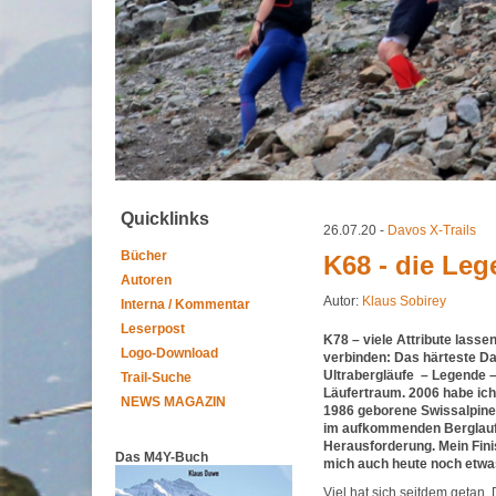
Quicklinks
26.07.20 -
Davos X-Trails
Bücher
K68 - die Leg
Autoren
Autor:
Klaus Sobirey
Interna / Kommentar
Leserpost
K78 – viele Attribute lasse
Logo-Download
verbinden: Das härteste Da
Ultrabergläufe – Legende – 
Trail-Suche
Läufertraum. 2006 habe ich i
NEWS MAGAZIN
1986 geborene Swissalpine
im aufkommenden Berglaufb
Herausforderung. Mein Finis
Das M4Y-Buch
mich auch heute noch etwa
Viel hat sich seitdem getan. 