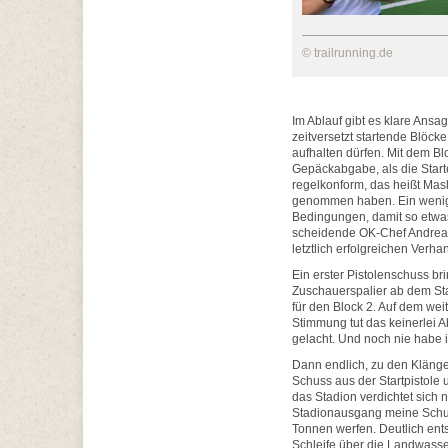
© trailrunning.de
Im Ablauf gibt es klare Ansa
zeitversetzt startende Blöcke
aufhalten dürfen. Mit dem Bl
Gepäckabgabe, als die Start
regelkonform, das heißt Mas
genommen haben. Ein wenig 
Bedingungen, damit so etwas
scheidende OK-Chef Andrea T
letztlich erfolgreichen Ver
Ein erster Pistolenschuss br
Zuschauerspalier ab dem Stad
für den Block 2. Auf dem wei
Stimmung tut das keinerlei 
gelacht. Und noch nie habe ic
Dann endlich, zu den Klänge
Schuss aus der Startpistole 
das Stadion verdichtet sich 
Stadionausgang meine Schutz
Tonnen werfen. Deutlich ents
Schleife über die Landwasser