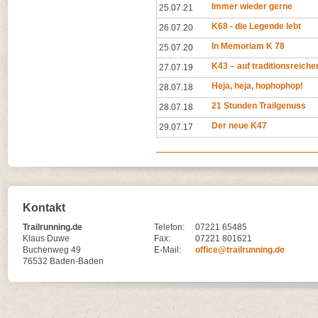
Immer wieder gerne
25.07.21
K68 - die Legende lebt
26.07.20
In Memoriam K 78
25.07.20
K43 – auf traditionsreich
27.07.19
Heja, heja, hophophop!
28.07.18
21 Stunden Trailgenuss
28.07.18
Der neue K47
29.07.17
Kontakt
Trailrunning.de
Telefon:
07221 65485
Klaus Duwe
Fax:
07221 801621
Buchenweg 49
E-Mail:
office@trailrunning.de
76532 Baden-Baden