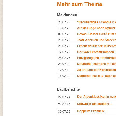
Mehr zum Thema
Meldungen
25.07.26
''Grossartiges Erlebnis in
16.07.26
Auf der Jagd nach Kyburz
09.07.26
Davos Klosters wird zum al
26.07.25
Trotz Abbruch und Streck
23.07.25
Erneut deutlicher Teilne
12.07.25
Der Vater kommt mit den S
26.02.25
Einzigartig und atembera
28.07.24
Deutsche Triumphe mit eind
17.07.24
Zu dritt auf der Königsdista
16.02.24
Diamond Trail jetzt auch 
Laufberichte
Der Alpenklassiker in n
27.07.24
Schwerer als gedacht…
27.07.24
Doppelte Premiere
30.07.22