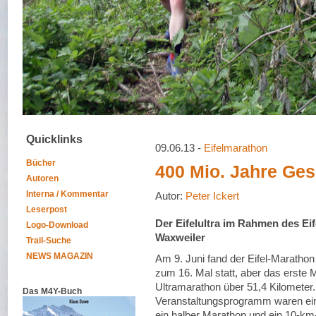
Quicklinks
09.06.13 -
Eifelmarathon
Bücher
400 Mio. Jahre Ges
Autoren
Interna / Kommentar
Autor:
Peter Ickert
Leserpost
Der Eifelultra im Rahmen des Ei
Logo-Download
Waxweiler
Trail-Suche
NEWS MAGAZIN
Am 9. Juni fand der Eifel-Marathon
zum 16. Mal statt, aber das erste 
Ultramarathon über 51,4 Kilometer.
Das M4Y-Buch
Veranstaltungsprogramm waren ei
ein halber Marathon und ein 10-km-