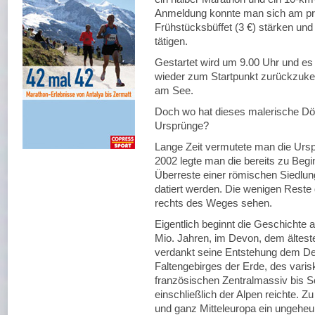
Anmeldung konnte man sich am pr
Frühstücksbüffet (3 €) stärken und
tätigen.
Gestartet wird um 9.00 Uhr und e
wieder zum Startpunkt zurückzuke
am See.
Doch wo hat dieses malerische Dörf
Ursprünge?
Lange Zeit vermutete man die Ursp
2002 legte man die bereits zu Beg
Überreste einer römischen Siedlung
datiert werden. Die wenigen Reste
rechts des Weges sehen.
Eigentlich beginnt die Geschichte a
Mio. Jahren, im Devon, dem ältesten
verdankt seine Entstehung dem Dev
Faltengebirges der Erde, des var
französischen Zentralmassiv bis 
einschließlich der Alpen reichte. Zu
und ganz Mitteleuropa ein ungehe