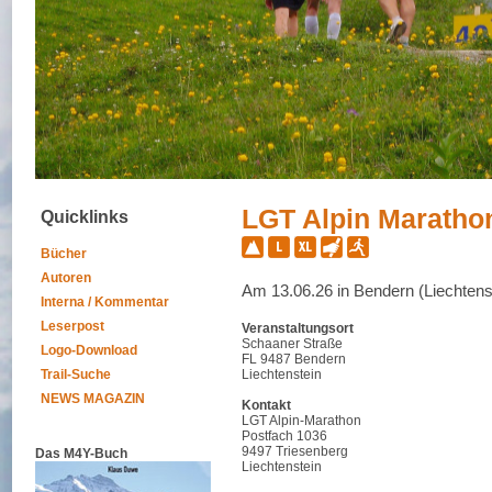
LGT Alpin Marathon
Quicklinks
Bücher
Autoren
Am 13.06.26 in Bendern (Liechtens
Interna / Kommentar
Leserpost
Veranstaltungsort
Schaaner Straße
Logo-Download
FL 9487 Bendern
Trail-Suche
Liechtenstein
NEWS MAGAZIN
Kontakt
LGT Alpin-Marathon
Postfach 1036
9497 Triesenberg
Das M4Y-Buch
Liechtenstein