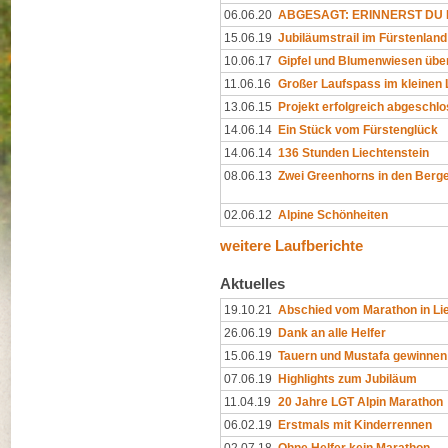
06.06.20
ABGESAGT: ERINNERST DU D
15.06.19
Jubiläumstrail im Fürstenland
10.06.17
Gipfel und Blumenwiesen übe
11.06.16
Großer Laufspass im kleinen
13.06.15
Projekt erfolgreich abgeschl
14.06.14
Ein Stück vom Fürstenglück
14.06.14
136 Stunden Liechtenstein
08.06.13
Zwei Greenhorns in den Berg
02.06.12
Alpine Schönheiten
weitere Laufberichte
Aktuelles
19.10.21
Abschied vom Marathon in Li
26.06.19
Dank an alle Helfer
15.06.19
Tauern und Mustafa gewinnen
07.06.19
Highlights zum Jubiläum
11.04.19
20 Jahre LGT Alpin Marathon
06.02.19
Erstmals mit Kinderrennen
02.07.18
Ohne Helfer kein Marathon