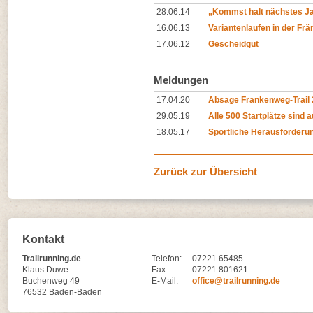
28.06.14
„Kommst halt nächstes Ja
16.06.13
Variantenlaufen in der Fr
17.06.12
Gescheidgut
Meldungen
17.04.20
Absage Frankenweg-Trail 
29.05.19
Alle 500 Startplätze sind
18.05.17
Sportliche Herausforderun
Zurück zur Übersicht
Kontakt
Trailrunning.de
Telefon:
07221 65485
Klaus Duwe
Fax:
07221 801621
Buchenweg 49
E-Mail:
office@trailrunning.de
76532 Baden-Baden