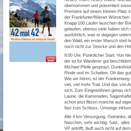
übernommen und präsentiert souve
Premiere auf einem kleinen Platz in
der Frankfurter/Wiener Würstchen 
Knapp 100 Läufer lauschen der Brie
gelaufen, ebenso viele haben sich 
ausführlich, was er dagegen unter
den Wald, ein erster Marsch steil
noch nicht zur Strecke und den Hö
8:00 Uhr. Pünktlicher Start. Von h
der ist für Wanderer gut beschilder
Michael Pfeile gesprayt. Dunkelvio
Rinde und im Schatten. Ob das gut
Wie wir hören, ist der Frankenweg 
viel, viel mehr Trail. Und das von 
sich. Zum Eingewöhnen genau richti
Laune, die Kameraden. Sagenhafte
schon jetzt flitzen manche auf eig
fast zum Schluss. Umwege inklusi
Alle 4 km Versorgung. Getränke, d
Naschen, sehr wichtig: Salz, alles
VP antrifft, läuft auch nicht auf d