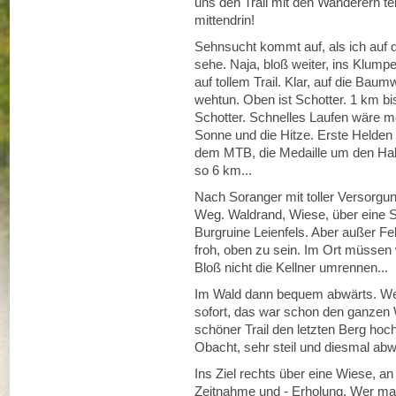
uns den Trail mit den Wanderern teil
mittendrin!
Sehnsucht kommt auf, als ich auf d
sehe. Naja, bloß weiter, ins Klumpe
auf tollem Trail. Klar, auf die Bau
wehtun. Oben ist Schotter. 1 km bi
Schotter. Schnelles Laufen wäre mög
Sonne und die Hitze. Erste Helde
dem MTB, die Medaille um den Hals
so 6 km...
Nach Soranger mit toller Versorg
Weg. Waldrand, Wiese, über eine S
Burgruine Leienfels. Aber außer Fe
froh, oben zu sein. Im Ort müssen w
Bloß nicht die Kellner umrennen...
Im Wald dann bequem abwärts. We
sofort, das war schon den ganzen W
schöner Trail den letzten Berg hoc
Obacht, sehr steil und diesmal abw
Ins Ziel rechts über eine Wiese, a
Zeitnahme und - Erholung. Wer mag,