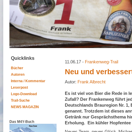
Quicklinks
11.06.17 -
Frankenweg-Trail
Bücher
Neu und verbesser
Autoren
Interna / Kommentar
Autor:
Frank Albrecht
Leserpost
Es ist viel von Bier die Rede in le
Logo-Download
Zufall? Der Frankenweg führt je
Trail-Suche
Deutschlands Brauregion Nr. 1, 
NEWS MAGAZIN
genannt. Trotzdem ist dieses an
Getränk nur Gesprächsthema hint
Das M4Y-Buch
Erholung. Ein kühler Hopfentee b
Neues Team, neues Glück. Michae