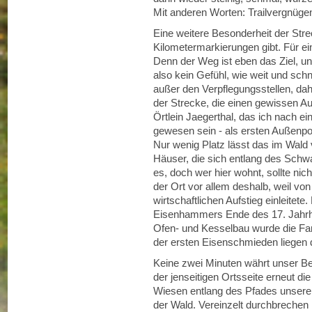
Mit anderen Worten: Trailvergnüge
Eine weitere Besonderheit der Stre
Kilometermarkierungen gibt. Für ei
Denn der Weg ist eben das Ziel, und
also kein Gefühl, wie weit und schn
außer den Verpflegungsstellen, da
der Strecke, die einen gewissen A
Örtlein Jaegerthal, das ich nach 
gewesen sein - als ersten Außenpost
Nur wenig Platz lässt das im Wald 
Häuser, die sich entlang des Sch
es, doch wer hier wohnt, sollte nic
der Ort vor allem deshalb, weil von h
wirtschaftlichen Aufstieg einleitet
Eisenhammers Ende des 17. Jahrh
Ofen- und Kesselbau wurde die Fam
der ersten Eisenschmieden liegen
Keine zwei Minuten währt unser Be
der jenseitigen Ortsseite erneut die
Wiesen entlang des Pfades unseren
der Wald. Vereinzelt durchbrechen