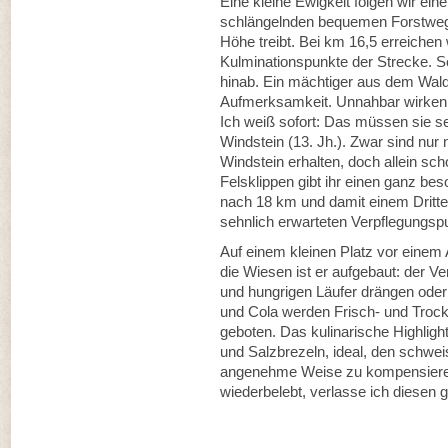
Eine kleine Ewigkeit folgen wir e
schlängelnden bequemen Forstweg, 
Höhe treibt. Bei km 16,5 erreichen
Kulminationspunkte der Strecke. So
hinab. Ein mächtiger aus dem Wal
Aufmerksamkeit. Unnahbar wirken
Ich weiß sofort: Das müssen sie s
Windstein (13. Jh.). Zwar sind nur
Windstein erhalten, doch allein sc
Felsklippen gibt ihr einen ganz be
nach 18 km und damit einem Dritte
sehnlich erwarteten Verpflegungspu
Auf einem kleinen Platz vor einem 
die Wiesen ist er aufgebaut: der Ve
und hungrigen Läufer drängen ode
und Cola werden Frisch- und Troc
geboten. Das kulinarische Highligh
und Salzbrezeln, ideal, den schwe
angenehme Weise zu kompensieren
wiederbelebt, verlasse ich diesen g