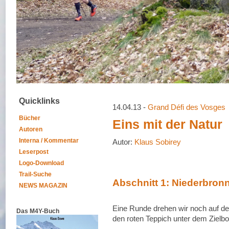
Quicklinks
14.04.13 -
Grand Défi des Vosges
Bücher
Eins mit der Natur
Autoren
Interna / Kommentar
Autor:
Klaus Sobirey
Leserpost
Logo-Download
Trail-Suche
Abschnitt 1: Niederbron
NEWS MAGAZIN
Eine Runde drehen wir noch auf de
Das M4Y-Buch
den roten Teppich unter dem Zielbog