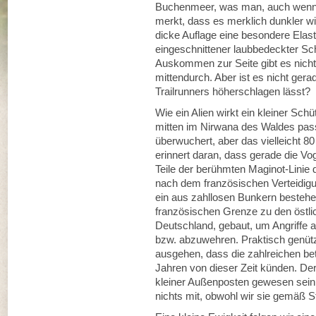
Buchenmeer, was man, auch wenn m
merkt, dass es merklich dunkler w
dicke Auflage eine besondere Elastiz
eingeschnittener laubbedeckter Sc
Auskommen zur Seite gibt es nicht.
mittendurch. Aber ist es nicht ger
Trailrunners höherschlagen lässt?
Wie ein Alien wirkt ein kleiner Sc
mitten im Nirwana des Waldes pass
überwuchert, aber das vielleicht 80
erinnert daran, dass gerade die Vo
Teile der berühmten Maginot-Linie 
nach dem französischen Verteidigu
ein aus zahllosen Bunkern besteh
französischen Grenze zu den östli
Deutschland, gebaut, um Angriffe 
bzw. abzuwehren. Praktisch genützt
ausgehen, dass die zahlreichen be
Jahren von dieser Zeit künden. D
kleiner Außenposten gewesen sein
nichts mit, obwohl wir sie gemäß 