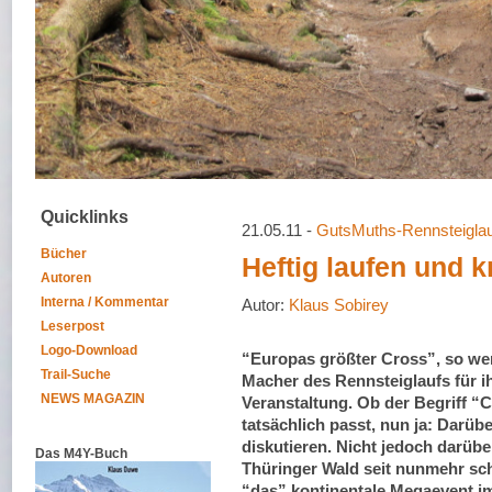
Quicklinks
21.05.11 -
GutsMuths-Rennsteiglau
Bücher
Heftig laufen und kr
Autoren
Interna / Kommentar
Autor:
Klaus Sobirey
Leserpost
Logo-Download
“Europas größter Cross”, so we
Trail-Suche
Macher des Rennsteiglaufs für i
NEWS MAGAZIN
Veranstaltung. Ob der Begriff “
tatsächlich passt, nun ja: Darü
diskutieren. Nicht jedoch darübe
Das M4Y-Buch
Thüringer Wald seit nunmehr sc
“das” kontinentale Megaevent i