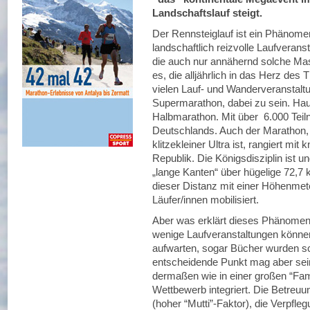
Landschaftslauf steigt.
Der Rennsteiglauf ist ein Phänome
landschaftlich reizvolle Laufverans
die auch nur annähernd solche Mas
es, die alljährlich in das Herz des 
vielen Lauf- und Wanderveranstal
Supermarathon, dabei zu sein. Haup
Halbmarathon. Mit über 6.000 Teiln
Deutschlands. Auch der Marathon, 
klitzekleiner Ultra ist, rangiert mit
Republik. Die Königsdisziplin ist u
„lange Kanten“ über hügelige 72,7
dieser Distanz mit einer Höhenmet
Läufer/innen mobilisiert.
Aber was erklärt dieses Phänomen?
wenige Laufveranstaltungen könne
aufwarten, sogar Bücher wurden sc
entscheidende Punkt mag aber sei
dermaßen wie in einer großen “Famil
Wettbewerb integriert. Die Betreuu
(hoher “Mutti”-Faktor), die Verpfleg