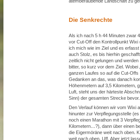
atemberaubende Landschaft zu ge
Die Senkrechte
Als ich nach 5 h 44 Minuten zwar 
vor Cut-Off den Kontrollpunkt Wixi
ich mich wie im Ziel und es erfass
auch Stolz, es bis hierhin geschaff
zeitlich nicht gelungen und werde
bitter, so kurz vor dem Ziel. Wobei 
ganzen Laufes so auf die Cut-Offs 
Gedanken an das, was danach komm
Höhenmetern auf 3,5 Kilometern, gr
Luft, steht uns der härteste Absch
Sinn) der gesamten Strecke bevor.
Den Verlauf können wir vom Wixi a
hinunter zur Verpflegungsstelle (e
noch einen Marathon mit 3 Verpfleg
Kilometern…?), dann über einen be
die Eigermöräne weit nach oben. Kl
weit nach oben. Uff. Aber jetzt la