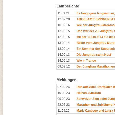
Laufberichte
11.09.21
Es fängt ganz langsam an,
12.09.20
ABGESAGT: ERINNERST D
10.09.16
Wie der Jungfrau-Maratho
12.09.15
Das war der 23. Jungfrau
12.09.15
Mit der 113 in 3:13 auf di
13.09.14
Bilder vom Jungfrau Mara
13.09.14
Ein Sommer der Superlative
14.09.13
Die Jungfrau steht Kopf
14.09.13
Wie in Trance
09.09.12
Der Jungfrau Marathon un
Meldungen
07.02.24
Run auf 4000 Startplätze 
10.09.23
Heißes Jubiläum
09.09.23
Schweizer Sieg beim Jung
22.06.23
Marathon und Jubiläums-
11.09.22
Mark Kangogo und Laura H