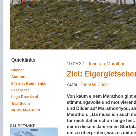
Quicklinks
10.09.22 -
Jungfrau-Marathon
Bücher
Ziel: Eigergletsche
Autoren
Interna / Kommentar
Autor:
Thomas Enck
Leserpost
Von kaum einem Marathon gibt 
Logo-Download
stimmungsvolle und motivierend
Trail-Suche
und Bilder auf Marathon4you, a
NEWS MAGAZIN
Marathon. „Da muss ich auch mal
für mich daher schon lange fest.
Das M4Y-Buch
mir in diesem Jahr einen Startpla
um zu überprüfen, was es mit d