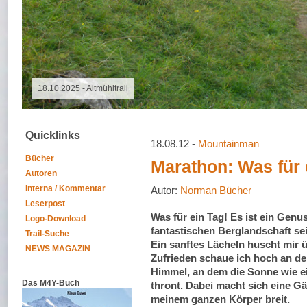
08.08.2026 - Special Event
Quicklinks
18.08.12 -
Mountainman
Bücher
Marathon: Was für 
Autoren
Interna / Kommentar
Autor:
Norman Bücher
Leserpost
Was für ein Tag! Es ist ein Genus
Logo-Download
fantastischen Berglandschaft sei
Trail-Suche
Ein sanftes Lächeln huscht mir 
NEWS MAGAZIN
Zufrieden schaue ich hoch an de
Himmel, an dem die Sonne wie e
Das M4Y-Buch
thront. Dabei macht sich eine G
meinem ganzen Körper breit.