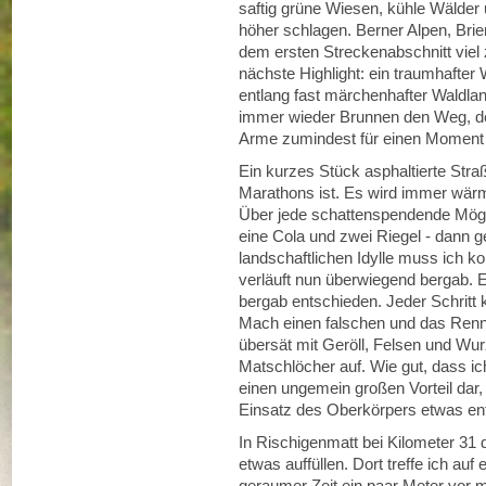
saftig grüne Wiesen, kühle Wälder
höher schlagen. Berner Alpen, Bri
dem ersten Streckenabschnitt viel
nächste Highlight: ein traumhafte
entlang fast märchenhafter Waldl
immer wieder Brunnen den Weg, d
Arme zumindest für einen Moment w
Ein kurzes Stück asphaltierte Stra
Marathons ist. Es wird immer wärme
Über jede schattenspendende Mögli
eine Cola und zwei Riegel - dann ge
landschaftlichen Idylle muss ich k
verläuft nun überwiegend bergab. Ei
bergab entschieden. Jeder Schritt
Mach einen falschen und das Rennen
übersät mit Geröll, Felsen und Wu
Matschlöcher auf. Wie gut, dass ic
einen ungemein großen Vorteil dar, 
Einsatz des Oberkörpers etwas ent
In Rischigenmatt bei Kilometer 31 
etwas auffüllen. Dort treffe ich auf
geraumer Zeit ein paar Meter vor mi