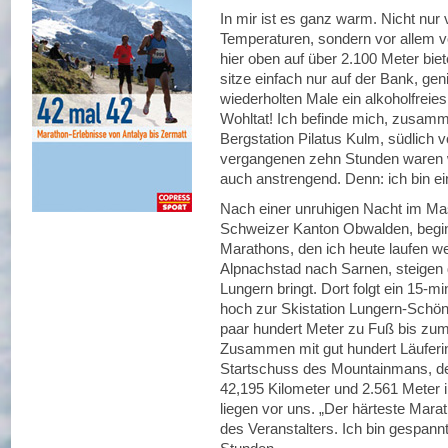
In mir ist es ganz warm. Nicht nur
Temperaturen, sondern vor allem v
hier oben auf über 2.100 Meter bie
sitze einfach nur auf der Bank, 
wiederholten Male ein alkoholfrei
Wohltat! Ich befinde mich, zusamm
Bergstation Pilatus Kulm, südlich 
vergangenen zehn Stunden waren wu
auch anstrengend. Denn: ich bin e
Nach einer unruhigen Nacht im Ma
Schweizer Kanton Obwalden, begin
Marathons, den ich heute laufen we
Alpnachstad nach Sarnen, steigen d
Lungern bringt. Dort folgt ein 15-
hoch zur Skistation Lungern-Schön
paar hundert Meter zu Fuß bis zum 
Zusammen mit gut hundert Läuferin
Startschuss des Mountainmans, der 
42,195 Kilometer und 2.561 Meter 
liegen vor uns. „Der härteste Marat
des Veranstalters. Ich bin gespan