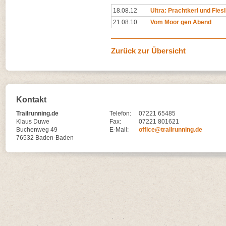
18.08.12
Ultra: Prachtkerl und Fiesl
21.08.10
Vom Moor gen Abend
Zurück zur Übersicht
Kontakt
Trailrunning.de
Telefon:
07221 65485
Klaus Duwe
Fax:
07221 801621
Buchenweg 49
E-Mail:
office@trailrunning.de
76532 Baden-Baden