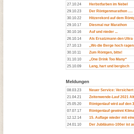
27.10.24
Herbstfarben im Nebel
29.10.23
Der Röntgenmarathon ….
30.10.22
Hitzerekord auf dem Rön
29.10.17
Diesmal nur Marathon
30.10.16
Auf und nieder ...
26.10.14
Als Ersatzmann den Ultra
27.10.13
„Wo die Berge hoch ragen
30.10.11
Zum Röntgen, bitte!
31.10.10
„One Drink Too Many“
25.10.09
Lang, hart und bergisch
Meldungen
08.03.23
Neuer Service: Versichert
21.04.21
Zeitenwende-Lauf 2021 Alt
25.05.20
Röntgenlauf wird auf den
07.07.17
Röntgenlauf gewinnt Klim
12.12.14
15. Auflage wieder mit ei
24.01.10
Der Jubiläums-100er ist a