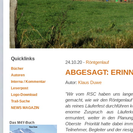
Quicklinks
24.10.20 -
Röntgenlauf
Bücher
ABGESAGT: ERINN
Autoren
Interna / Kommentar
Autor:
Klaus Duwe
Leserpost
"Wir vom RSC haben uns lange
Logo-Download
gemacht, wie wir den Röntgenlau
Trail-Suche
als reines Läuferfest durchführen 
NEWS MAGAZIN
enorme Zuspruch aus Läuferk
ermuntert, weiter in den Planung
Das M4Y-Buch
Oberste Priorität hatte dabei im
Teilnehmer, Begleiter und der riesi