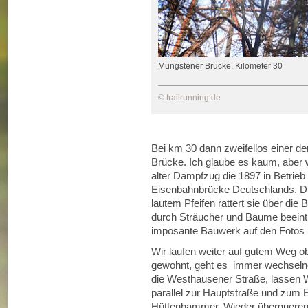
Müngstener Brücke, Kilometer 30
© trailrunning.de
Bei km 30 dann zweifellos einer d
Brücke. Ich glaube es kaum, aber wi
alter Dampfzug die 1897 in Betri
Eisenbahnbrücke Deutschlands. Dic
lautem Pfeifen rattert sie über die 
durch Sträucher und Bäume beeinträ
imposante Bauwerk auf den Fotos
Wir laufen weiter auf gutem Weg o
gewohnt, geht es immer wechselnd
die Westhausener Straße, lassen W
parallel zur Hauptstraße und zum
Hüttenhammer. Wieder überqueren wi