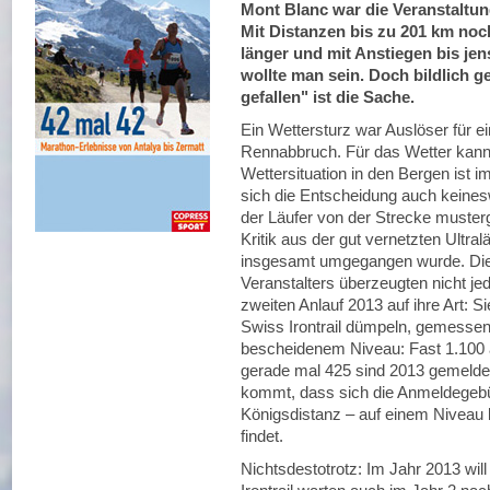
Mont Blanc war die Veranstaltun
Mit Distanzen bis zu 201 km noc
länger und mit Anstiegen bis jen
wollte man sein. Doch bildlich 
gefallen" ist die Sache.
Ein Wettersturz war Auslöser für 
Rennabbruch. Für das Wetter kann d
Wettersituation in den Bergen ist 
sich die Entscheidung auch keines
der Läufer von der Strecke musterg
Kritik aus der gut vernetzten Ultra
insgesamt umgegangen wurde. Die
Veranstalters überzeugten nicht je
zweiten Anlauf 2013 auf ihre Art: 
Swiss Irontrail dümpeln, gemesse
bescheidenem Niveau: Fast 1.100 
gerade mal 425 sind 2013 gemelde
kommt, dass sich die Anmeldegebü
Königsdistanz – auf einem Niveau 
findet.
Nichtsdestotrotz: Im Jahr 2013 wil