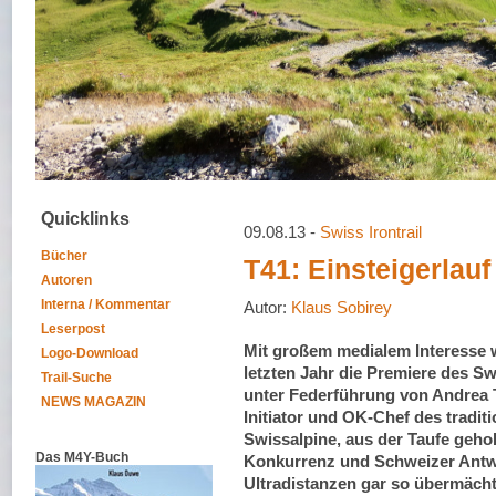
Quicklinks
09.08.13 -
Swiss Irontrail
Bücher
T41: Einsteigerlauf
Autoren
Interna / Kommentar
Autor:
Klaus Sobirey
Leserpost
Mit großem medialem Interesse 
Logo-Download
letzten Jahr die Premiere des Swi
Trail-Suche
unter Federführung von Andrea T
NEWS MAGAZIN
Initiator und OK-Chef des tradit
Swissalpine, aus der Taufe geho
Das M4Y-Buch
Konkurrenz und Schweizer Antw
Ultradistanzen gar so übermäc