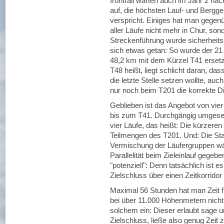
Irontrail warten auch im Jahr 2 na
auf, die höchsten Lauf- und Bergg
verspricht. Einiges hat man gegenü
aller Läufe nicht mehr in Chur, so
Streckenführung wurde sicherheits
sich etwas getan: So wurde der 21 
48,2 km mit dem Kürzel T41 ersetz
T48 heißt, liegt schlicht daran, da
die letzte Stelle setzen wollte, a
nur noch beim T201 die korrekte 
Geblieben ist das Angebot von vie
bis zum T41. Durchgängig umgeset
vier Läufe, das heißt: Die kürzere
Teilmengen des T201. Und: Die Start
Vermischung der Läufergruppen wäh
Parallelität beim Zieleinlauf gegebe
"potenziell": Denn tatsächlich ist e
Zielschluss über einen Zeitkorrido
Maximal 56 Stunden hat man Zeit f
bei über 11.000 Höhenmetern nicht
solchem ein: Dieser erlaubt sage u
Zielschluss, ließe also genug Zei