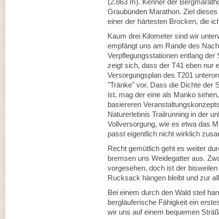
(2.863 m). Kenner der Bergmaratho
Graubünden Marathon. Ziel dieses L
einer der härtesten Brocken, die 
Kaum drei Kilometer sind wir unt
empfängt uns am Rande des Nachbar
Verpflegungsstationen entlang der
zeigt sich, dass der T41 eben nur
Versorgungsplan des T201 unterord
"Tränke" vor. Dass die Dichte der 
ist, mag der eine als Manko sehen,
basiereren Veranstaltungskonzepts
Naturerlebnis Trailrunning in der 
Vollversorgung, wie es etwa das M
passt eigentlich nicht wirklich z
Recht gemütlich geht es weiter d
bremsen uns Weidegatter aus. Zwa
vorgesehen, doch ist der bisweile
Rucksack hängen bleibt und zur all
Bei einem durch den Wald steil ha
bergläuferische Fähigkeit ein erste
wir uns auf einem bequemen Sträßc