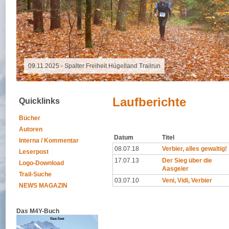
16.10.2025 - Grand Raid Reunion
Laufberichte
Quicklinks
Bücher
Autoren
Datum
Titel
Interna / Kommentar
08.07.18
Verbier, alles gewaltig!
Leserpost
17.07.13
Der Sieg über die
Logo-Download
Aasgeier
Trail-Suche
03.07.10
Veni, Vidi, Verbier
NEWS MAGAZIN
Das M4Y-Buch