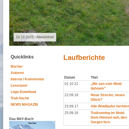
09.08.2026 - Special Event
Laufberichte
Quicklinks
Bücher
Autoren
Datum
Titel
Interna / Kommentar
01.10.22
„Mir san vom Woid
Leserpost
dahoam“
Logo-Download
22.09.18
Neue Strecke, neues
Trail-Suche
Glück?
NEWS MAGAZIN
23.09.17
Alle Woidläufer herhör
25.09.16
Trailrunning im Woid:
Dem Himmel nah, den
Das M4Y-Buch
Sorgen fern