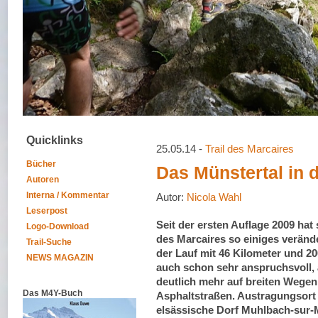
Quicklinks
25.05.14 -
Trail des Marcaires
Bücher
Das Münstertal in
Autoren
Interna / Kommentar
Autor:
Nicola Wahl
Leserpost
Seit der ersten Auflage 2009 hat 
Logo-Download
des Marcaires so einiges veränd
Trail-Suche
der Lauf mit 46 Kilometer und 
NEWS MAGAZIN
auch schon sehr anspruchsvoll, 
deutlich mehr auf breiten Wege
Das M4Y-Buch
Asphaltstraßen. Austragungsort
elsässische Dorf Muhlbach-sur-M