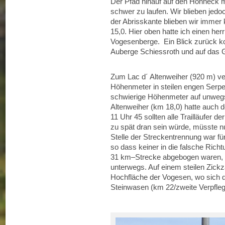
Der Pfad hinauf auf den Hohneck m
schwer zu laufen. Wir blieben jedo
der Abrisskante blieben wir imme
15,0. Hier oben hatte ich einen her
Vogesenberge. Ein Blick zurück ko
Auberge Schiessroth und auf das G
Zum Lac d´ Altenweiher (920 m) ver
Höhenmeter in steilen engen Serpen
schwierige Höhenmeter auf unweg
Altenweiher (km 18,0) hatte auch der
11 Uhr 45 sollten alle Trailläufer
zu spät dran sein würde, müsste n
Stelle der Streckentrennung war für
so dass keiner in die falsche Rich
31 km–Strecke abgebogen waren, wa
unterwegs. Auf einem steilen Zickza
Hochfläche der Vogesen, wo sich 
Steinwasen (km 22/zweite Verpfleg