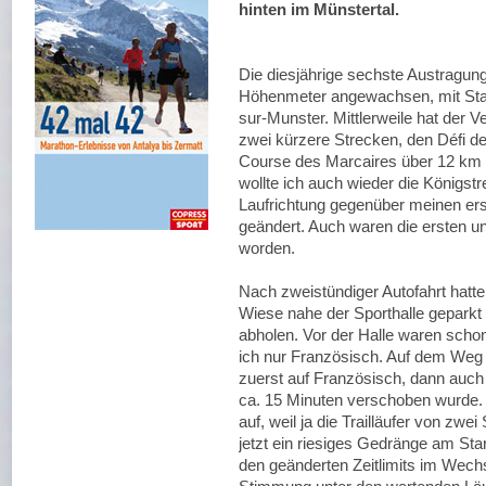
hinten im Münstertal.
Die diesjährige sechste Austragun
Höhenmeter angewachsen, mit Start
sur-Munster. Mittlerweile hat der 
zwei kürzere Strecken, den Défi d
Course des Marcaires über 12 km i
wollte ich auch wieder die Königstre
Laufrichtung gegenüber meinen ers
geändert. Auch waren die ersten und
worden.
Nach zweistündiger Autofahrt hatte
Wiese nahe der Sporthalle geparkt 
abholen. Vor der Halle waren schon 
ich nur Französisch. Auf dem Weg 
zuerst auf Französisch, dann auch
ca. 15 Minuten verschoben wurde. Wi
auf, weil ja die Trailläufer von zwe
jetzt ein riesiges Gedränge am Star
den geänderten Zeitlimits im Wech