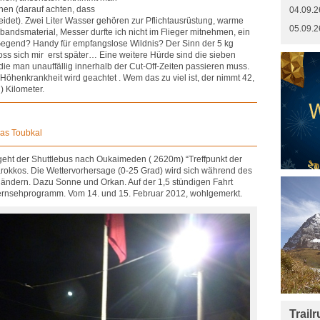
en (darauf achten, dass
04.09.2
idet). Zwei Liter Wasser gehören zur Pflichtausrüstung, warme
05.09.2
bandsmaterial, Messer durfte ich nicht im Flieger mitnehmen, ein
Gegend? Handy für empfangslose Wildnis? Der Sinn der 5 kg
ss sich mir erst später… Eine weitere Hürde sind die sieben
 die man unauffällig innerhalb der Cut-Off-Zeiten passieren muss.
öhenkrankheit wird geachtet . Wem das zu viel ist, der nimmt 42,
) Kilometer.
las Toubkal
eht der Shuttlebus nach Oukaimeden ( 2620m) “Treffpunkt der
rokkos. Die Wettervorhersage (0-25 Grad) wird sich während des
, ändern. Dazu Sonne und Orkan. Auf der 1,5 stündigen Fahrt
 Fernsehprogramm. Vom 14. und 15. Februar 2012, wohlgemerkt.
Trail