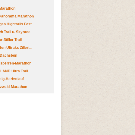
Marathon
 Panorama Marathon
en Hightrails Fest...
h Trail u. Skyrace
tfüßler Trail
n Ultraks Zillert...
 Dachstein
lsperren-Marathon
AND Ultra Trail
ig-Herbstlauf
zwald-Marathon