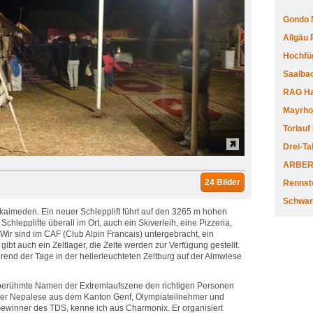
Gondo 
Allgäu
Hochfüg
Saalbac
RAG Har
Mayrhofe
Torlauf
Drei-Ta
ARBERL
24 Bilder
Rennste
Schwar
ukaimeden. Ein neuer Schlepplift führt auf den 3265 m hohen
hlepplifte überall im Ort, auch ein Skiverleih, eine Pizzeria,
ir sind im CAF (Club Alpin Francais) untergebracht, ein
 gibt auch ein Zeltlager, die Zelte werden zur Verfügung gestellt.
end der Tage in der hellerleuchteten Zeltburg auf der Almwiese
berühmte Namen der Extremlaufszene den richtigen Personen
er Nepalese aus dem Kanton Genf, Olympiateilnehmer und
ewinner des TDS, kenne ich aus Charmonix. Er organisiert