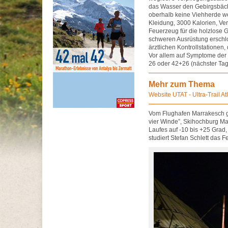
das Wasser den Gebirgsbäch
oberhalb keine Viehherde we
Kleidung, 3000 Kalorien, Ver
Feuerzeug für die holzlose 
schweren Ausrüstung erschlo
ärztlichen Kontrollstationen,
Vor allem auf Symptome der H
26 oder 42+26 (nächster Tag
Mehr zum Thema
Website UTAT - Ultra-Trail At
Vom Flughafen Marrakesch g
vier Winde”, Skihochburg Ma
Laufes auf -10 bis +25 Grad
studiert Stefan Schlett das