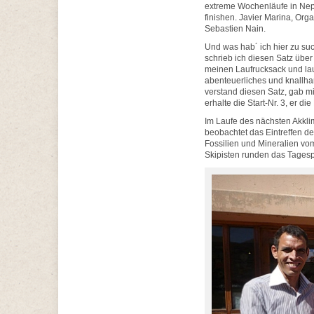
extreme Wochenläufe in Nepa
finishen. Javier Marina, Or
Sebastien Nain.
Und was hab´ ich hier zu su
schrieb ich diesen Satz übe
meinen Laufrucksack und lauf
abenteuerliches und knallhar
verstand diesen Satz, gab mi
erhalte die Start-Nr. 3, er die
Im Laufe des nächsten Akkl
beobachtet das Eintreffen d
Fossilien und Mineralien vo
Skipisten runden das Tages