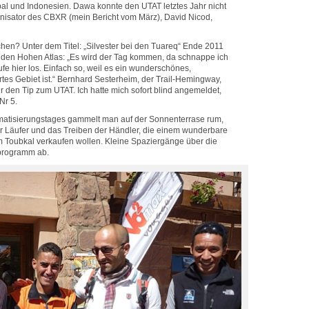
l und Indonesien. Dawa konnte den UTAT letztes Jahr nicht
ganisator des CBXR (mein Bericht vom März), David Nicod,
chen? Unter dem Titel: „Silvester bei den Tuareq“ Ende 2011
r den Hohen Atlas: „Es wird der Tag kommen, da schnappe ich
e hier los. Einfach so, weil es ein wunderschönes,
tes Gebiet ist.“ Bernhard Sesterheim, der Trail-Hemingway,
r den Tip zum UTAT. Ich hatte mich sofort blind angemeldet,
 Nr 5.
imatisierungstages gammelt man auf der Sonnenterrase rum,
er Läufer und das Treiben der Händler, die einem wunderbare
m Toubkal verkaufen wollen. Kleine Spaziergänge über die
programm ab.