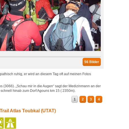
56 Bilder
mpathisch ruhig, er wird an diesem Tag oft auf meinen Fotos
s (3066). „Schau mir in die Augen“ sagt der Medizinmann an der
es schnell hinab zum Dorf Agouns km 15 ( 2350m).
1
2
3
4
 Trail Atlas Toubkal (UTAT)