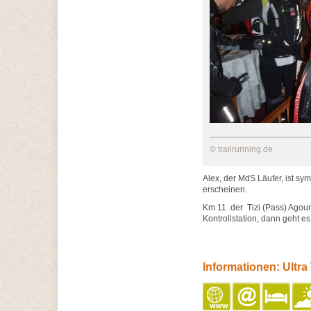
© trailrunning.de
Alex, der MdS Läufer, ist sy
erscheinen.
Km 11 der Tizi (Pass) Agoun
Kontrollstation, dann geht 
Informationen: Ultra