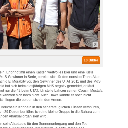
10 Bilder
 ein. Er bringt mir einen Kasten wertvolles Bier und eine Kiste
 MdS-Gewinner in Serie, bereitet sich für den nonstop Trans-Atlas-
r Rachid El Morabity vor, den Gewinner des UTAT 2011 und des MdS
id hat sich beim diesjährigen MdS negativ gemeldet, er läuft
ngt nur die 42 beim UTAT. Ich stelle Lahcen seinen Cousin Mustafa
die kannten sich noch nicht. Auch Dawa kannte er noch nicht
ich liegen die beiden sich in den Armen.
 Bericht ein Kribbeln in den saharatauglichen Füssen verspüren,
: Am 29.Dezember führe ich eine kleine Gruppe in die Sahara zum
hcen Ahansal organisiert wird.
ert sein Allradauto für den Sonnenuntergang und den Tee