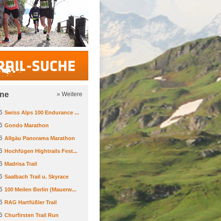
Trail-Suche
ine
» Weitere
6
Swiss Alps 100 Endurance ...
6
Gondo Marathon
6
Allgäu Panorama Marathon
6
Hochfügen Hightrails Fest...
6
Madrisa Trail
6
Saalbach Trail u. Skyrace
6
100 Meilen Berlin (Mauerw...
6
RAG Hartfüßler Trail
6
Churfirsten Trail Run