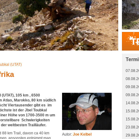
Term
Toubkal (UTAT)
07.08.2
rika
08.08.2
09.08.2
09.08.2
al (UTAT), 105 km , 6500
 Atlas, Marokko, 80 km südlich
14.08.2
cht Viertausender gibt es im
öchste ist der Jbel Toubkal
15.08.2
n einer Höhe von 1700-3500 m um
15.08.2
vorstellbare Schwierigkeiten
der weltbesten Trailläufer.
23.08.2
 88 km Trail, davon ca 40 km
Autor:
Joe Kelbel
29.08.2
ionen, ansonsten entnimmt man