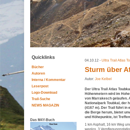
Quicklinks
04.10.12 -
Ultra Trail Atlas 
Bücher
Sturm über Af
Autoren
Autor:
Joe Kelbel
Interna / Kommentar
Leserpost
Der Ultra Trail Atlas Toubk
Logo-Download
Höhenmetern wird im Hohen
von Marrakesch gelaufen. A
Trail-Suche
Nationalpark Toubkal, der h
NEWS MAGAZIN
(4167 m). Der Trail führt i
die Berge herum, bietet un
und Höhepunkte, ist Treffen 
Das M4Y-Buch
1 km Asphalt, 16 km Weg und
weglos. 3 Verpflegungsstat