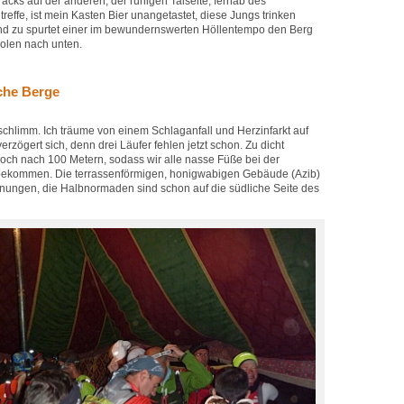
cks auf der anderen, der ruhigen Talseite, fernab des
intreffe, ist mein Kasten Bier unangetastet, diese Jungs trinken
und zu spurtet einer im bewundernswerten Höllentempo den Berg
olen nach unten.
che Berge
schlimm. Ich träume von einem Schlaganfall und Herzinfarkt auf
rzögert sich, denn drei Läufer fehlen jetzt schon. Zu dicht
 noch nach 100 Metern, sodass wir alle nasse Füße bei der
bekommen. Die terrassenförmigen, honigwabigen Gebäude (Azib)
hnungen, die Halbnormaden sind schon auf die südliche Seite des