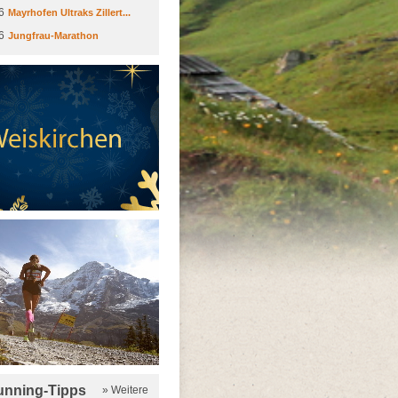
6
Mayrhofen Ultraks Zillert...
6
Jungfrau-Marathon
running-Tipps
» Weitere