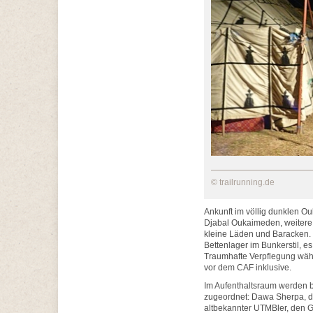
© trailrunning.de
Ankunft im völlig dunklen O
Djabal Oukaimeden, weitere Sc
kleine Läden und Baracken. W
Bettenlager im Bunkerstil, es
Traumhafte Verpflegung währ
vor dem CAF inklusive.
Im Aufenthaltsraum werden 
zugeordnet: Dawa Sherpa, d
altbekannter UTMBler, den G