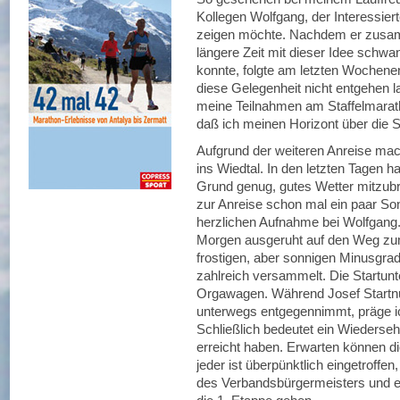
Kollegen Wolfgang, der Interessier
zeigen möchte. Nachdem er zusam
längere Zeit mit dieser Idee schwa
konnte, folgte am letzten Wochenen
diese Gelegenheit nicht entgehen 
meine Teilnahmen am Staffelmarath
daß ich meinen Horizont über die 
Aufgrund der weiteren Anreise mac
ins Wiedtal. In den letzten Tagen ha
Grund genug, gutes Wetter mitzubr
zur Anreise schon mal ein paar Son
herzlichen Aufnahme bei Wolfgang
Morgen ausgeruht auf den Weg zum
frostigen, aber sonnigen Minusgrad
zahlreich versammelt. Die Startunt
Orgawagen. Während Josef Startn
unterwegs entgegennimmt, präge i
Schließlich bedeutet ein Wiederse
erreicht haben. Erwarten können di
jeder ist überpünktlich eingetroff
des Verbandsbürgermeisters und ei