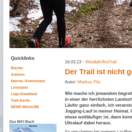
Quicklinks
16.03.13 -
WiedtalUltraTrail
Bücher
Der Trail ist nicht 
Autoren
Interna / Kommentar
Autor:
Markus Pitz
Leserpost
Wie mache ich jemandem begreifl
Logo-Download
in einer der herrlichsten Landsc
Trail-Suche
Läufer ganz einfach, ich veransta
NEWS MAGAZIN
Jogging-Lauf in meiner Heimat.
etwas weitläufiger ist, dann kom
Das M4Y-Buch
Ultralauf dabei heraus.
So geschehen bei meinem Lauffre