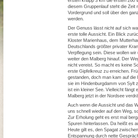
ersten knapp 3 km die ersten 260
diesem Gruppenlauf steht die Zeit 
Vordergrund und soll über den g
werden.
Der Genuss lässt nicht auf sich w
erste tolle Aussicht. Ein Blick zu
Kloster Marienhaus, dem Mutterha
Deutschlands größter privater Kran
Verpflegung sein. Diese wollen wir
weiter den Malberg hinauf. Der We
nicht vereist. So macht es keine Sc
erste Gipfelkreuz zu erreichen. Fr
gestanden, doch man kam auf die I
sie im Hindenburgdamm von Sylt z
ist ein kleiner See. Vielleicht fän
Malberg jetzt in der Nordsee verdr
Auch wenn die Aussicht und das W
uns schnell wieder auf den Weg, sc
Zur Erholung geht es erst mal ber
Spuren hinterlassen. Da heißt es a
Heute gilt es, den Spagat zwisch
Entspannung durch nette Gespräche