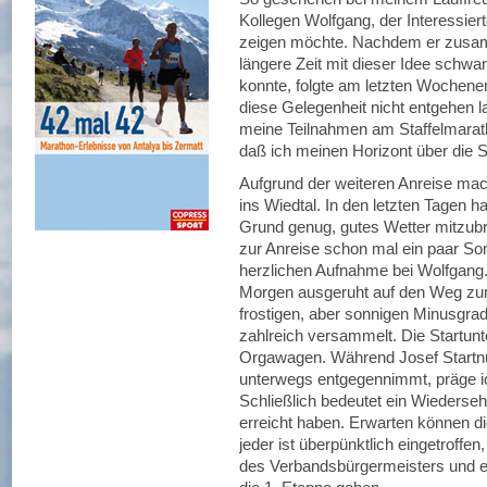
Kollegen Wolfgang, der Interessier
zeigen möchte. Nachdem er zusam
längere Zeit mit dieser Idee schwa
konnte, folgte am letzten Wochenen
diese Gelegenheit nicht entgehen 
meine Teilnahmen am Staffelmarath
daß ich meinen Horizont über die 
Aufgrund der weiteren Anreise mac
ins Wiedtal. In den letzten Tagen ha
Grund genug, gutes Wetter mitzubr
zur Anreise schon mal ein paar Son
herzlichen Aufnahme bei Wolfgang
Morgen ausgeruht auf den Weg zum
frostigen, aber sonnigen Minusgrad
zahlreich versammelt. Die Startunt
Orgawagen. Während Josef Startn
unterwegs entgegennimmt, präge i
Schließlich bedeutet ein Wiederse
erreicht haben. Erwarten können di
jeder ist überpünktlich eingetroff
des Verbandsbürgermeisters und ei