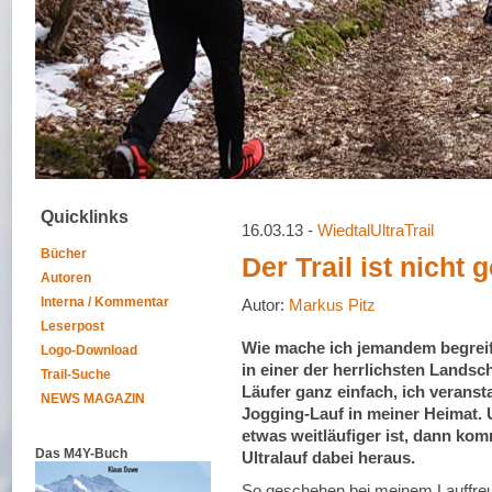
Quicklinks
16.03.13 -
WiedtalUltraTrail
Bücher
Der Trail ist nicht 
Autoren
Interna / Kommentar
Autor:
Markus Pitz
Leserpost
Wie mache ich jemandem begreifl
Logo-Download
in einer der herrlichsten Landsc
Trail-Suche
Läufer ganz einfach, ich veransta
NEWS MAGAZIN
Jogging-Lauf in meiner Heimat.
etwas weitläufiger ist, dann kom
Das M4Y-Buch
Ultralauf dabei heraus.
So geschehen bei meinem Lauffre