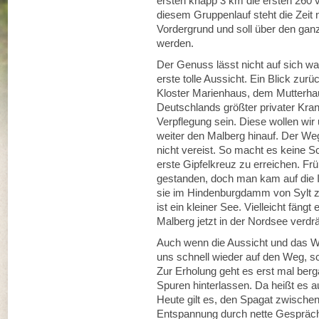
ersten knapp 3 km die ersten 260
diesem Gruppenlauf steht die Zeit 
Vordergrund und soll über den g
werden.
Der Genuss lässt nicht auf sich w
erste tolle Aussicht. Ein Blick zu
Kloster Marienhaus, dem Mutterha
Deutschlands größter privater Kran
Verpflegung sein. Diese wollen wir
weiter den Malberg hinauf. Der We
nicht vereist. So macht es keine Sc
erste Gipfelkreuz zu erreichen. Fr
gestanden, doch man kam auf die I
sie im Hindenburgdamm von Sylt z
ist ein kleiner See. Vielleicht fän
Malberg jetzt in der Nordsee verdr
Auch wenn die Aussicht und das W
uns schnell wieder auf den Weg, sc
Zur Erholung geht es erst mal ber
Spuren hinterlassen. Da heißt es a
Heute gilt es, den Spagat zwisch
Entspannung durch nette Gespräche