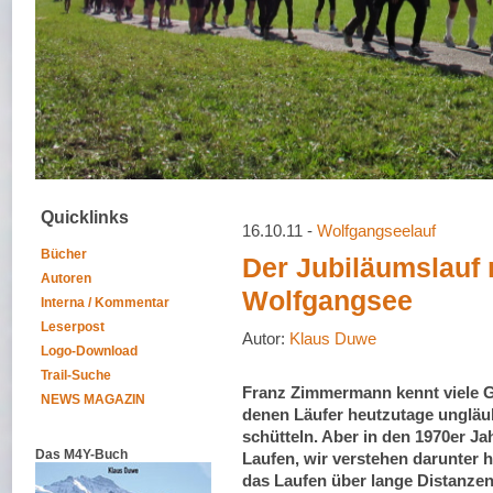
Quicklinks
16.10.11 -
Wolfgangseelauf
Bücher
Der Jubiläumslauf
Autoren
Wolfgangsee
Interna / Kommentar
Leserpost
Autor:
Klaus Duwe
Logo-Download
Trail-Suche
Franz Zimmermann kennt viele G
NEWS MAGAZIN
denen Läufer heutzutage ungläu
schütteln. Aber in den 1970er J
Das M4Y-Buch
Laufen, wir verstehen darunter h
das Laufen über lange Distanzen