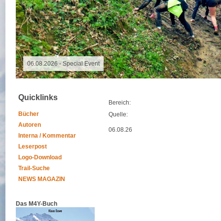
06.08.2026 - Special Event
Quicklinks
Bereich:
Bücher
Quelle:
Autoren
06.08.26
Interna / Kommentar
Leserpost
Logo-Download
Trail-Suche
NEWS MAGAZIN
Das M4Y-Buch