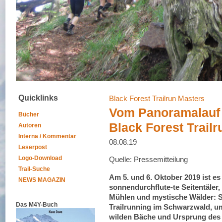
Quicklinks
Black Forest Trailrun Masters
Vom Panoramalauf 
Bücher
Black Forest Trail
Autoren
Interna / Kommentar
08.08.19
Leserpost
Logo-Download
Quelle: Pressemitteilung
Trail-Suche
Am 5. und 6. Oktober 2019 ist es
NEWS MAGAZIN
sonnendurchflute-te Seitentäler, 
Mühlen und mystische Wälder: 
Das M4Y-Buch
Trailrunning im Schwarzwald, u
wilden Bäche und Ursprung des 