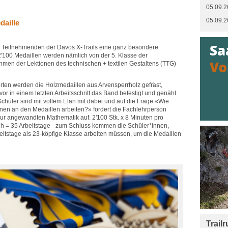
05.09.2
05.09.2
aille
ie Teilnehmenden der Davos X-Trails eine ganz besondere
 2'100 Medaillen werden nämlich von der 5. Klasse der
hmen der Lektionen des technischen + textilen Gestaltens (TTG)
rten werden die Holzmedaillen aus Arvensperrholz gefräst,
vor in einem letzten Arbeitsschritt das Band befestigt und genäht
chüler sind mit vollem Elan mit dabei und auf die Frage «Wie
nnen an den Medaillen arbeiten?» fordert die Fachlehrperson
zur angewandten Mathematik auf. 2'100 Stk. x 8 Minuten pro
 h = 35 Arbeitstage - zum Schluss kommen die Schüler*innen,
eitstage als 23-köpfige Klasse arbeiten müssen, um die Medaillen
Trail