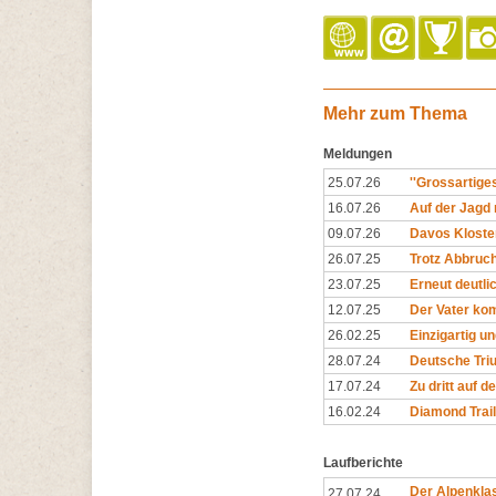
Mehr zum Thema
Meldungen
25.07.26
''Grossartige
16.07.26
Auf der Jagd
09.07.26
Davos Kloster
26.07.25
Trotz Abbruc
23.07.25
Erneut deutl
12.07.25
Der Vater kom
26.02.25
Einzigartig 
28.07.24
Deutsche Triu
17.07.24
Zu dritt auf d
16.02.24
Diamond Trail
Laufberichte
Der Alpenkla
27.07.24