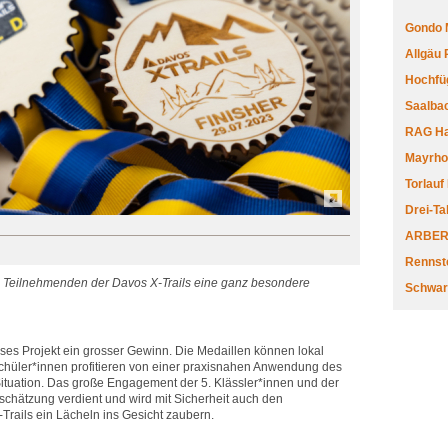
Gondo 
Allgäu
Hochfüg
Saalbac
RAG Har
Mayrhofe
Torlauf
Drei-Ta
ARBERL
Rennste
ie Teilnehmenden der Davos X-Trails eine ganz besondere
Schwar
ieses Projekt ein grosser Gewinn. Die Medaillen können lokal
chüler*innen profitieren von einer praxisnahen Anwendung des
tuation. Das große Engagement der 5. Klässler*innen und der
tschätzung verdient und wird mit Sicherheit auch den
rails ein Lächeln ins Gesicht zaubern.