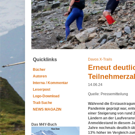
Quicklinks
Davos X-Trails
Erneut deutli
Bücher
Teilnehmerza
Autoren
Interna / Kommentar
14.06.24
Leserpost
Quelle: Pressemitteilung
Logo-Download
Trail-Suche
Während die Erstaustragun
Pandemie geprägt war, entwi
NEWS MAGAZIN
einer Steigerung von rund 2
Ländern an der Laufveranst
Anmeldestand in diesem Jah
Das M4Y-Buch
Jahre nochmals deutlich üb
13% höher im Vergleich zum