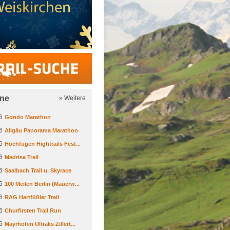
Trail-Suche
ine
» Weitere
6
Gondo Marathon
6
Allgäu Panorama Marathon
6
Hochfügen Hightrails Fest...
6
Madrisa Trail
6
Saalbach Trail u. Skyrace
6
100 Meilen Berlin (Mauerw...
6
RAG Hartfüßler Trail
6
Churfirsten Trail Run
6
Mayrhofen Ultraks Zillert...