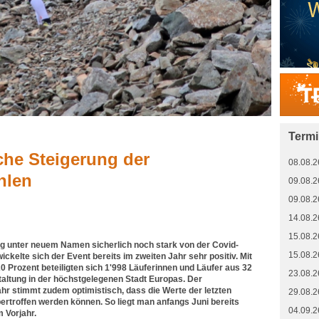
Term
che Steigerung der
08.08.2
hlen
09.08.2
09.08.2
14.08.2
15.08.2
g unter neuem Namen sicherlich noch stark von der Covid-
15.08.2
ckelte sich der Event bereits im zweiten Jahr sehr positiv. Mit
0 Prozent beteiligten sich 1'998 Läuferinnen und Läufer aus 32
23.08.2
altung in der höchstgelegenen Stadt Europas. Der
r stimmt zudem optimistisch, dass die Werte der letzten
29.08.2
ertroffen werden können. So liegt man anfangs Juni bereits
04.09.2
 Vorjahr.