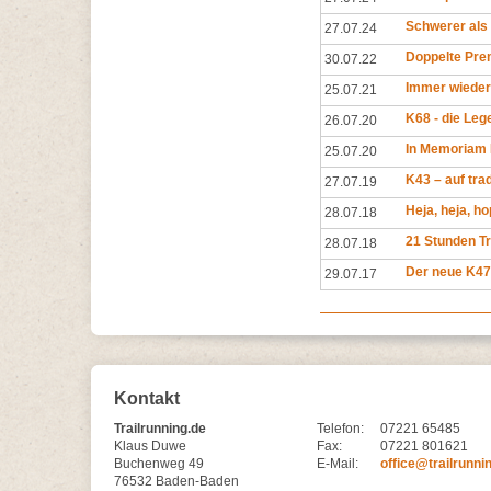
Schwerer als
27.07.24
Doppelte Pre
30.07.22
Immer wieder
25.07.21
K68 - die Leg
26.07.20
In Memoriam 
25.07.20
K43 – auf tra
27.07.19
Heja, heja, h
28.07.18
21 Stunden T
28.07.18
Der neue K47
29.07.17
Kontakt
Trailrunning.de
Telefon:
07221 65485
Klaus Duwe
Fax:
07221 801621
Buchenweg 49
E-Mail:
office@trailrunni
76532 Baden-Baden