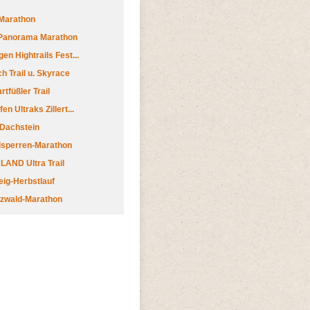
Marathon
 Panorama Marathon
en Hightrails Fest...
h Trail u. Skyrace
tfüßler Trail
n Ultraks Zillert...
 Dachstein
lsperren-Marathon
AND Ultra Trail
ig-Herbstlauf
zwald-Marathon