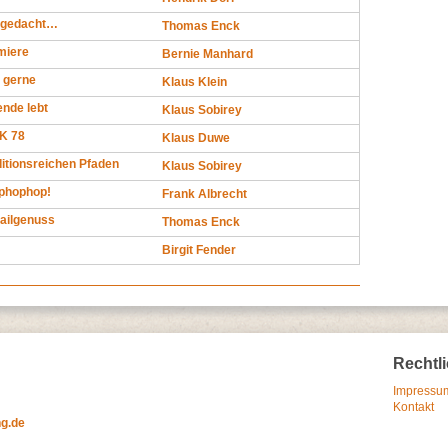
 gedacht…
Thomas Enck
miere
Bernie Manhard
 gerne
Klaus Klein
ende lebt
Klaus Sobirey
K 78
Klaus Duwe
ditionsreichen Pfaden
Klaus Sobirey
ophophop!
Frank Albrecht
railgenuss
Thomas Enck
Birgit Fender
Rechtl
Impressum
Kontakt
ng.de