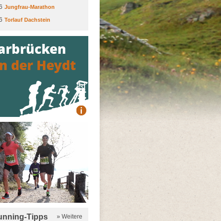
6
Jungfrau-Marathon
6
Torlauf Dachstein
running-Tipps
» Weitere