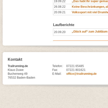
19.09.22
„Das habt Ihr super gemac
26.08.22
Keine Beschränkungen, a
20.09.21
Volkssport mit viel Drum
Laufberichte
„Glück auf“ zum Jubiläum
20.09.20
Kontakt
Trailrunning.de
Telefon:
07221 65485
Klaus Duwe
Fax:
07221 801621
Buchenweg 49
E-Mail:
office@trailrunning.de
76532 Baden-Baden