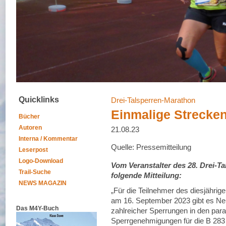
Quicklinks
Drei-Talsperren-Marathon
Einmalige Strecke
Bücher
Autoren
21.08.23
Interna / Kommentar
Quelle: Pressemitteilung
Leserpost
Logo-Download
Vom Veranstalter des 28. Drei-T
Trail-Suche
folgende Mitteilung:
NEWS MAGAZIN
„Für die Teilnehmer des diesjährig
am 16. September 2023 gibt es Ne
Das M4Y-Buch
zahlreicher Sperrungen in den paral
Sperrgenehmigungen für die B 283 u