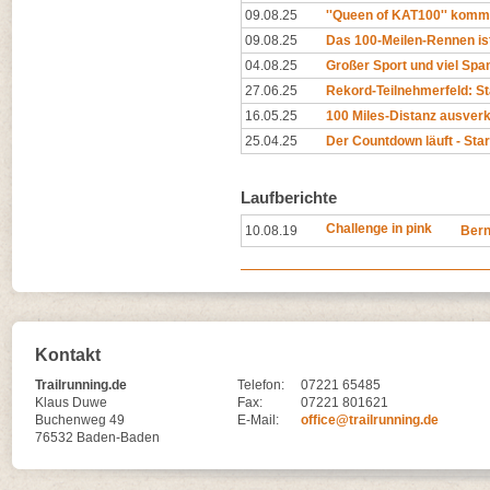
09.08.25
''Queen of KAT100'' komm
09.08.25
Das 100-Meilen-Rennen is
04.08.25
Großer Sport und viel Span
27.06.25
Rekord-Teilnehmerfeld: St
16.05.25
100 Miles-Distanz ausverka
25.04.25
Der Countdown läuft - Star
Laufberichte
Challenge in pink
10.08.19
Bern
Kontakt
Trailrunning.de
Telefon:
07221 65485
Klaus Duwe
Fax:
07221 801621
Buchenweg 49
E-Mail:
office@trailrunning.de
76532 Baden-Baden