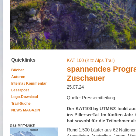
Quicklinks
KAT 100 (Kitz Alps Trail)
spannendes Progra
Bücher
Zuschauer
Autoren
Interna / Kommentar
25.07.24
Leserpost
Logo-Download
Quelle: Pressemitteilung
Trail-Suche
Der KAT100 by UTMB® lockt auch
NEWS MAGAZIN
ins PillerseeTal. Im fünften Jahr
hat sowohl für die Teilnehmer al
Das M4Y-Buch
Rund 1.500 Läufer aus 62 Nationen
Argentinien, Australien, Japan, Me