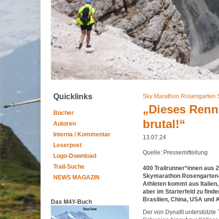
Quicklinks
Sky Marathon Rosengarten 
„Dieses Renne
Bücher
brutal!“
Autoren
Interna / Kommentar
13.07.24
Leserpost
Quelle: Pressemitteilung
Logo-Download
Trail-Suche
400 Trailrunner*innen aus 2
Skymarathon Rosengarten-Sch
NEWS MAGAZIN
Athleten kommt aus Italien
aber im Starterfeld zu find
Brasilien, China, USA und A
Das M4Y-Buch
Der von Dynafit unterstützte 