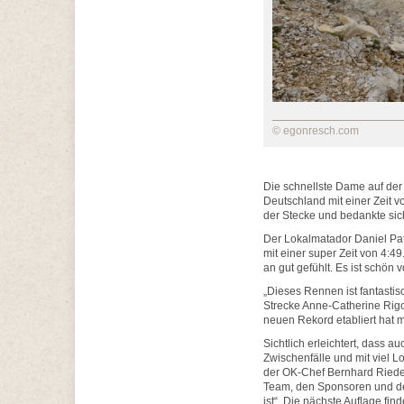
© egonresch.com
Die schnellste Dame auf der
Deutschland mit einer Zeit vo
der Stecke und bedankte sic
Der Lokalmatador Daniel Pat
mit einer super Zeit von 4:4
an gut gefühlt. Es ist schön
„Dieses Rennen ist fantastisc
Strecke Anne-Catherine Rigo
neuen Rekord etabliert hat mi
Sichtlich erleichtert, dass a
Zwischenfälle und mit viel L
der OK-Chef Bernhard Riede
Team, den Sponsoren und den
ist“. Die nächste Auflage find