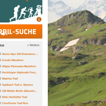
Trail-Suche
ine
» Weitere
6
Swiss Alps 100 Endurance ...
6
Gondo Marathon
6
Allgäu Panorama Marathon
6
Hochfügen Hightrails Fest...
6
Madrisa Trail
6
Saalbach Trail u. Skyrace
6
100 Meilen Berlin (Mauerw...
6
RAG Hartfüßler Trail
6
Churfirsten Trail Run