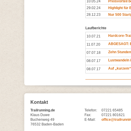
10.05.24
Preisvorteil 
29.02.24
Highlight für 
28.12.23
Nur 500 Start
Laufberichte
Hardcore-Trai
10.07.21
ABGESAGT: E
11.07.20
Zehn Stunden
07.07.18
Lustwandeln 
08.07.17
Auf „kurzem“
08.07.17
Kontakt
Trailrunning.de
Telefon:
07221 65485
Klaus Duwe
Fax:
07221 801621
Buchenweg 49
E-Mail:
office@trailrunni
76532 Baden-Baden