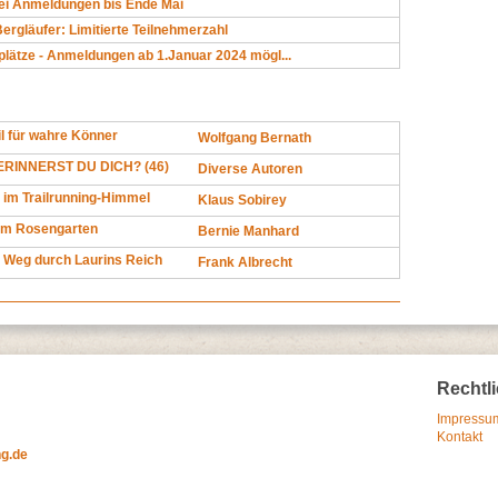
bei Anmeldungen bis Ende Mai
Bergläufer: Limitierte Teilnehmerzahl
plätze - Anmeldungen ab 1.Januar 2024 mögl...
l für wahre Könner
Wolfgang Bernath
RINNERST DU DICH? (46)
Diverse Autoren
 im Trailrunning-Himmel
Klaus Sobirey
im Rosengarten
Bernie Manhard
 Weg durch Laurins Reich
Frank Albrecht
Rechtl
Impressum
Kontakt
ng.de