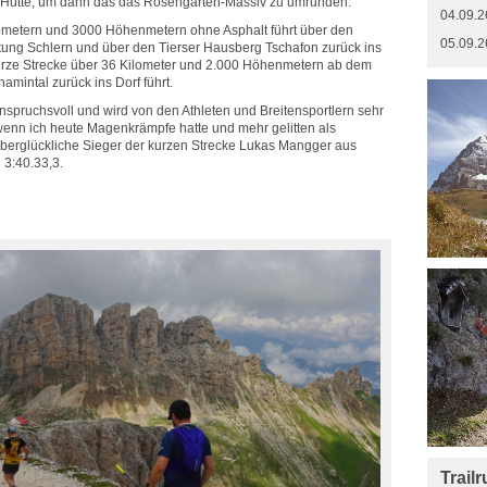
r Hütte, um dann das das Rosengarten-Massiv zu umrunden:
04.09.2
lometern und 3000 Höhenmetern ohne Asphalt führt über den
05.09.2
tung Schlern und über den Tierser Hausberg Tschafon zurück ins
urze Strecke über 36 Kilometer und 2.000 Höhenmetern ab dem
amintal zurück ins Dorf führt.
anspruchsvoll und wird von den Athleten und Breitensportlern sehr
 wenn ich heute Magenkrämpfe hatte und mehr gelitten als
berglückliche Sieger der kurzen Strecke Lukas Mangger aus
 3:40.33,3.
Trail