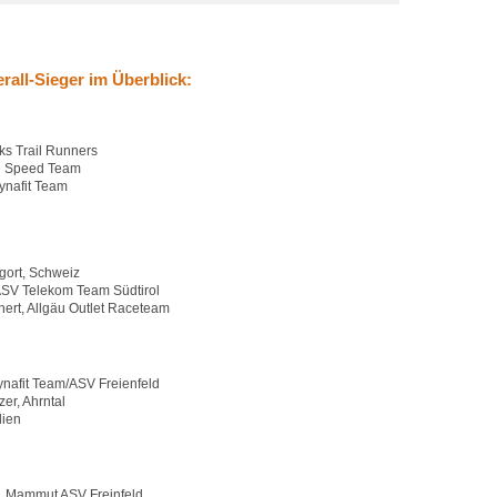
erall-Sieger im Überblick:
oks Trail Runners
ni Speed Team
ynafit Team
gort, Schweiz
 ASV Telekom Team Südtirol
hert, Allgäu Outlet Raceteam
nafit Team/ASV Freienfeld
er, Ahrntal
lien
n, Mammut ASV Freinfeld