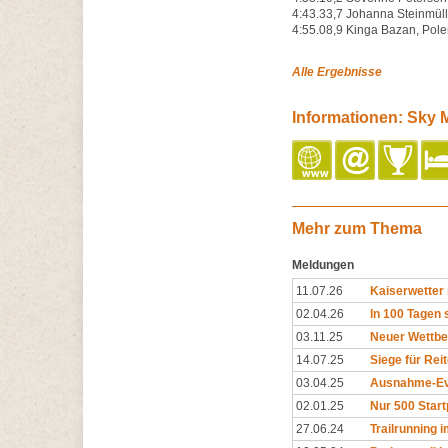
4:43.33,7 Johanna Steinmüll
4:55.08,9 Kinga Bazan, Pol
Alle Ergebnisse
Informationen: Sky
Mehr zum Thema
Meldungen
11.07.26
Kaiserwetter
02.04.26
In 100 Tagen 
03.11.25
Neuer Wettbe
14.07.25
Siege für Rei
03.04.25
Ausnahme-Eve
02.01.25
Nur 500 Start
27.06.24
Trailrunning 