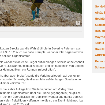
Gondo 
Allgäu
Hochfüg
Saalbac
RAG Har
Mayrhofe
Torlauf
 kurzen Strecke war die Wahlsüdtirolerin Severine Petersen aus
Drei-Ta
n 4:33.10,2. Auch sie hatte Krämpfe, war aber total begeistert von
ARBERL
h bei den Organisatoren.
Rennste
tis war der strahlende Sieger auf der langen Strecke ohne Asphalt
9.36,4. „Es war heute ideal zu laufen und ich habe mich von Beginn
Schwar
 vor Heimpublikum ein Rennen zu bestreiten“.
h, aber auch brutal!“, sagte die Vorjahressiegerin auf der kurzen
rt aus der Schweiz, die dieses Jahr auf der langen Strecke einen
t einer Zeit von 6:08.
uch die siebte Auflage trotz Wetterkapriolen am Vortag ohne
ob für die Organisatoren über die Bühne gegangen ist, zeigt sich
r: „Ich bin überglücklich mit dem Rennverlauf und danke dem OK-
 vielen freiwilligen Helfern, ohne die so ein Event nicht machbar
et am 12. Juli 2025 statt.