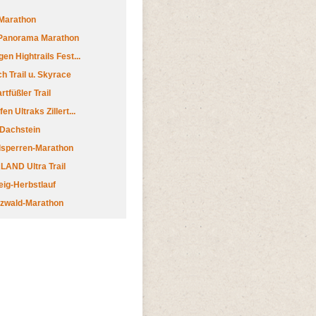
Marathon
 Panorama Marathon
en Hightrails Fest...
h Trail u. Skyrace
tfüßler Trail
n Ultraks Zillert...
 Dachstein
lsperren-Marathon
AND Ultra Trail
ig-Herbstlauf
zwald-Marathon