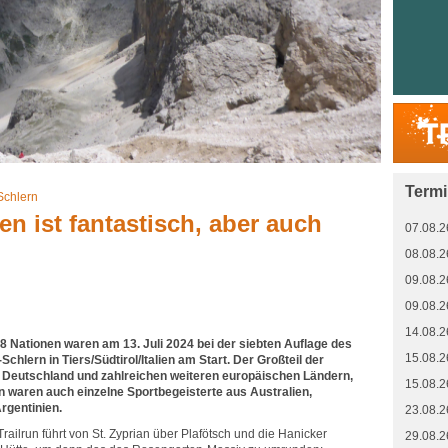
Term
Schlern
n ist fantastisch, aber auch
07.08.2
08.08.2
09.08.2
09.08.2
14.08.2
8 Nationen waren am 13. Juli 2024 bei der siebten Auflage des
15.08.2
lern in Tiers/Südtirol/Italien am Start. Der Großteil der
, Deutschland und zahlreichen weiteren europäischen Ländern,
15.08.2
en waren auch einzelne Sportbegeisterte aus Australien,
rgentinien.
23.08.2
Trailrun führt von St. Zyprian über Plafötsch und die Hanicker
29.08.2