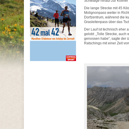
Schwaige hinauf zur Köllne
Die lange Strecke mit 45 Ki
Molignonpass weiter in Rich
Dorfzentrum, während die k
Grasleitenpass über das Tsch
Der Lauf ist technisch eher 
gelobt: „Tolle Strecke, auch
genossen habe“, sagte der ü
Ratschings mit einer Zeit von