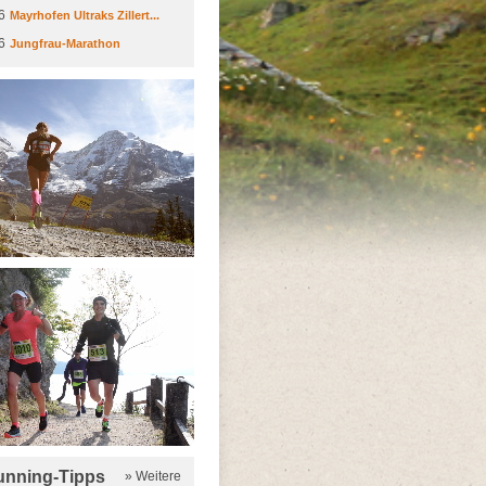
6
Mayrhofen Ultraks Zillert...
6
Jungfrau-Marathon
running-Tipps
» Weitere