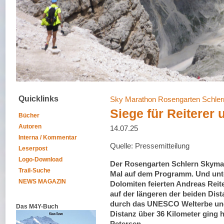
Quicklinks
Sky Marathon Rosengarten Schler
Siege für Reiterer 
Bücher
Autoren
14.07.25
Interna / Kommentar
Quelle: Pressemitteilung
Leserpost
Logo-Download
Der Rosengarten Schlern Skyma
Trail-Suche
Mal auf dem Programm. Und unt
NEWS MAGAZIN
Dolomiten feierten Andreas Reit
auf der längeren der beiden Dist
durch das UNESCO Welterbe und 
Das M4Y-Buch
Distanz über 36 Kilometer ging 
Petersen.