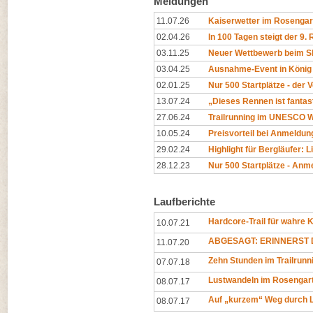
Meldungen
11.07.26
Kaiserwetter im Rosengar
02.04.26
In 100 Tagen steigt der 9.
03.11.25
Neuer Wettbewerb beim Sk
03.04.25
Ausnahme-Event in König
02.01.25
Nur 500 Startplätze - der
13.07.24
„Dieses Rennen ist fantast
27.06.24
Trailrunning im UNESCO We
10.05.24
Preisvorteil bei Anmeldun
29.02.24
Highlight für Bergläufer: L
28.12.23
Nur 500 Startplätze - Anm
Laufberichte
Hardcore-Trail für wahre 
10.07.21
ABGESAGT: ERINNERST D
11.07.20
Zehn Stunden im Trailrun
07.07.18
Lustwandeln im Rosengar
08.07.17
Auf „kurzem“ Weg durch L
08.07.17