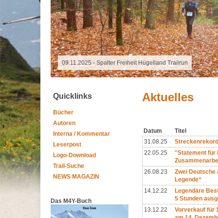
16.10.2025 - Grand Raid Reunion
Aktuelles
Quicklinks
Bücher
Autoren
Datum
Titel
Interna / Kommentar
31.08.25
Streckenrekord
Leserpost
22.05.25
''Statement für
Logo-Download
Zusammenarbei
Trail-Suche
26.08.23
Zwei Deutsche 
NEWS MAGAZIN
Legende“
14.12.22
Legendäre Best
5 Stunden ausg
Das M4Y-Buch
13.12.22
Vorverkauf für
am 14. Dezembe