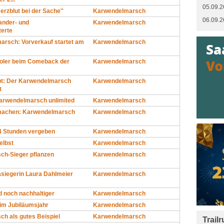
05.09.2
erzblut bei der Sache''
Karwendelmarsch
06.09.2
ander- und
Karwendelmarsch
terte
arsch: Vorverkauf startet am
Karwendelmarsch
iroler beim Comeback der
Karwendelmarsch
bt: Der Karwendelmarsch
Karwendelmarsch
t
Karwendelmarsch unlimited
Karwendelmarsch
machen: Karwendelmarsch
Karwendelmarsch
24 Stunden vergeben
Karwendelmarsch
elbst
Karwendelmarsch
h-Sieger pflanzen
Karwendelmarsch
siegerin Laura Dahlmeier
Karwendelmarsch
 noch nachhaltiger
Karwendelmarsch
im Jubiläumsjahr
Karwendelmarsch
h als gutes Beispiel
Karwendelmarsch
Trail