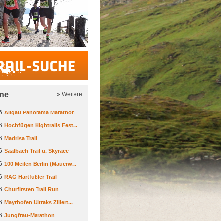
Trail-Suche
ine
» Weitere
6
Allgäu Panorama Marathon
6
Hochfügen Hightrails Fest...
6
Madrisa Trail
6
Saalbach Trail u. Skyrace
6
100 Meilen Berlin (Mauerw...
6
RAG Hartfüßler Trail
6
Churfirsten Trail Run
6
Mayrhofen Ultraks Zillert...
6
Jungfrau-Marathon