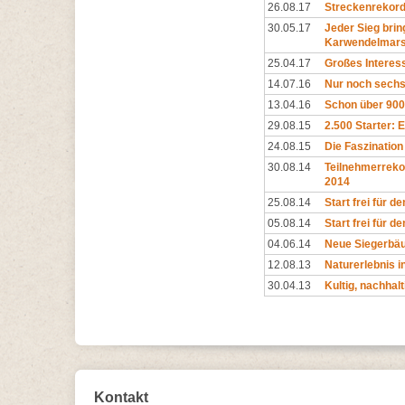
26.08.17
Streckenrekor
30.05.17
Jeder Sieg brin
Karwendelmarsc
25.04.17
Großes Interes
14.07.16
Nur noch sechs
13.04.16
Schon über 90
29.08.15
2.500 Starter: 
24.08.15
Die Faszination
30.08.14
Teilnehmerrek
2014
25.08.14
Start frei für 
05.08.14
Start frei für 
04.06.14
Neue Siegerbä
12.08.13
Naturerlebnis i
30.04.13
Kultig, nachhalt
Kontakt