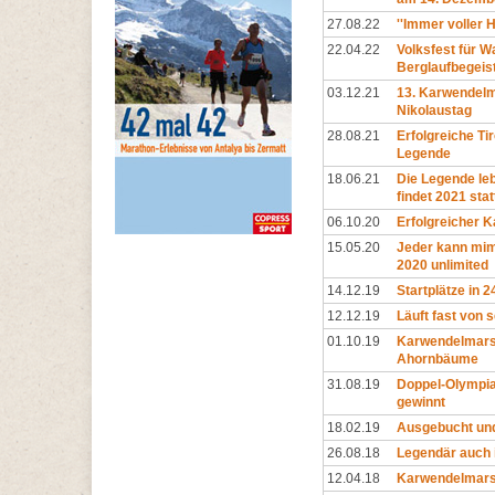
27.08.22
''Immer voller H
22.04.22
Volksfest für W
Berglaufbegeis
03.12.21
13. Karwendelm
Nikolaustag
28.08.21
Erfolgreiche T
Legende
18.06.21
Die Legende le
findet 2021 stat
06.10.20
Erfolgreicher 
15.05.20
Jeder kann mi
2020 unlimited
14.12.19
Startplätze in 
12.12.19
Läuft fast von s
01.10.19
Karwendelmarsc
Ahornbäume
31.08.19
Doppel-Olympia
gewinnt
18.02.19
Ausgebucht und
26.08.18
Legendär auch 
12.04.18
Karwendelmarsc