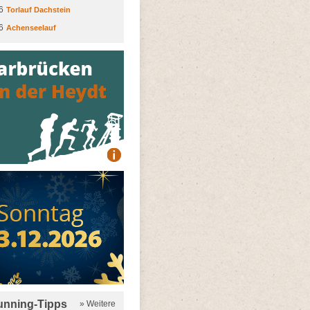
6
Torlauf Dachstein
6
Achenseelauf
running-Tipps
» Weitere