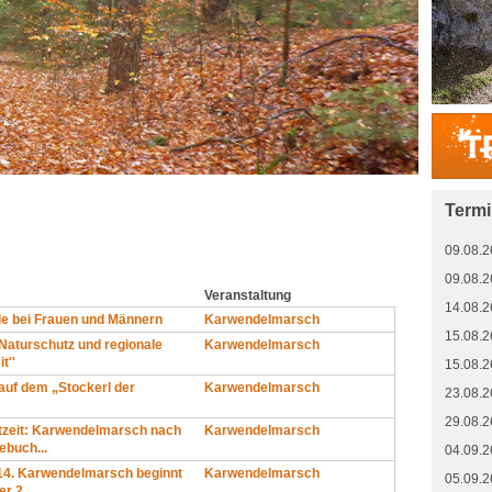
Term
09.08.2
09.08.2
Veranstaltung
14.08.2
e bei Frauen und Männern
Karwendelmarsch
15.08.2
 Naturschutz und regionale
Karwendelmarsch
t''
15.08.2
auf dem „Stockerl der
Karwendelmarsch
23.08.2
29.08.2
zeit: Karwendelmarsch nach
Karwendelmarsch
ebuch...
04.09.2
 14. Karwendelmarsch beginnt
Karwendelmarsch
05.09.2
r 2...