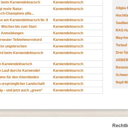
d beim Karwendelmarsch
Karwendelmarsch
Allgäu
gt mehr Natur:
Karwendelmarsch
h-Champions pfla...
Hochfüg
se am Karwendelmarsch Nr. 9
Karwendelmarsch
Saalbac
 Wochen bis zum Start
Karwendelmarsch
RAG Har
0 Anmeldungen
Karwendelmarsch
Mayrhofe
Erneuter Teilnehmerrekord
Karwendelmarsch
Torlauf
 ist ungebrochen
Karwendelmarsch
Drei-Ta
ord beim Karwendelmarsch
Karwendelmarsch
ARBERL
den Karwendelmarsch
Karwendelmarsch
Rennste
den Lauf durchs Karwendel
Karwendelmarsch
Schwar
ume für den Ahornboden
Karwendelmarsch
Napf-M
n ursprünglicher Landschaft
Karwendelmarsch
ig – und jetzt auch „green“
Karwendelmarsch
Rechtl