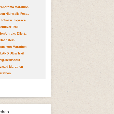
 Panorama Marathon
en Hightrails Fest...
h Trail u. Skyrace
tfüßler Trail
n Ultraks Zillert...
 Dachstein
lsperren-Marathon
AND Ultra Trail
ig-Herbstlauf
zwald-Marathon
arathon
iches