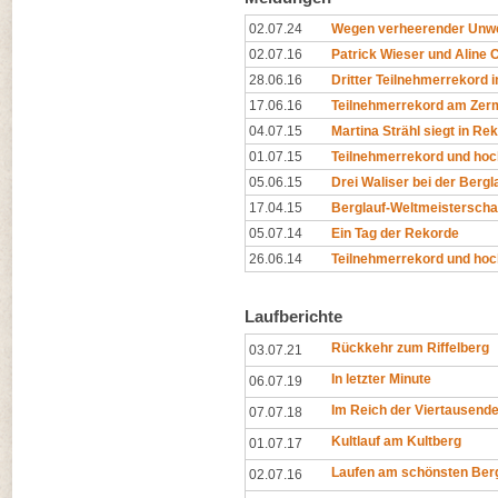
02.07.24
Wegen verheerender Unwe
02.07.16
Patrick Wieser und Aline
28.06.16
Dritter Teilnehmerrekord i
17.06.16
Teilnehmerrekord am Zer
04.07.15
Martina Strähl siegt in Re
01.07.15
Teilnehmerrekord und hoc
05.06.15
Drei Waliser bei der Berg
17.04.15
Berglauf-Weltmeisterschaf
05.07.14
Ein Tag der Rekorde
26.06.14
Teilnehmerrekord und hoc
Laufberichte
Rückkehr zum Riffelberg
03.07.21
In letzter Minute
06.07.19
Im Reich der Viertausende
07.07.18
Kultlauf am Kultberg
01.07.17
Laufen am schönsten Berg
02.07.16