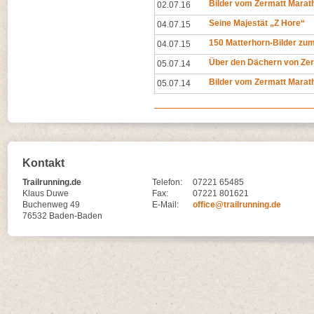
Bilder vom Zermatt Marat
02.07.16
Seine Majestät „Z Hore“
04.07.15
150 Matterhorn-Bilder zu
04.07.15
Über den Dächern von Ze
05.07.14
Bilder vom Zermatt Marat
05.07.14
Kontakt
Trailrunning.de
Telefon:
07221 65485
Klaus Duwe
Fax:
07221 801621
Buchenweg 49
E-Mail:
office@trailrunning.de
76532 Baden-Baden