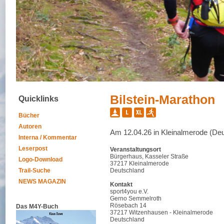
Bilstein-Marathon
Quicklinks
Bücher
Autoren
Am 12.04.26 in Kleinalmerode (De
Interna / Kommentar
Leserpost
Veranstaltungsort
Bürgerhaus, Kasseler Straße
Logo-Download
37217 Kleinalmerode
Trail-Suche
Deutschland
NEWS MAGAZIN
Kontakt
sport4you e.V.
Gerno Semmelroth
Rösebach 14
Das M4Y-Buch
37217 Witzenhausen - Kleinalmerode
Deutschland