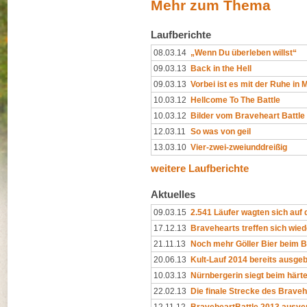
Mehr zum Thema
Laufberichte
08.03.14
„Wenn Du überleben willst“
09.03.13
Back in the Hell
09.03.13
Vorbei ist es mit der Ruhe in 
10.03.12
Hellcome To The Battle
10.03.12
Bilder vom Braveheart Battle
12.03.11
So was von geil
13.03.10
Vier-zwei-zweiunddreißig
weitere Laufberichte
Aktuelles
09.03.15
2.541 Läufer wagten sich auf
17.12.13
Bravehearts treffen sich wied
21.11.13
Noch mehr Göller Bier beim B
20.06.13
Kult-Lauf 2014 bereits ausge
10.03.13
Nürnbergerin siegt beim härt
22.02.13
Die finale Strecke des Brave
12.11.12
BraveheartBattle 2013 ausve