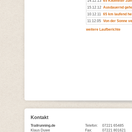
14.12.13
65 Kilometer zu
15.12.12
Ausdauernd geho
10.12.11
65 km laufend he
11.12.05
Von der Sonne v
weitere Laufberichte
Kontakt
Trailrunning.de
Telefon:
07221 65485
Klaus Duwe
Fax:
07221 801621