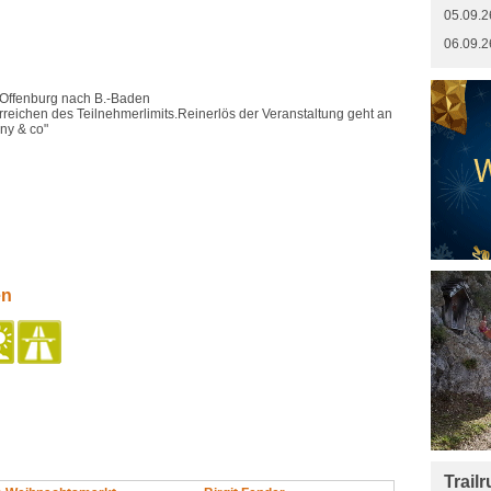
05.09.2
06.09.2
Offenburg nach B.-Baden
rreichen des Teilnehmerlimits.Reinerlös der Veranstaltung geht an
nny & co"
en
Trail