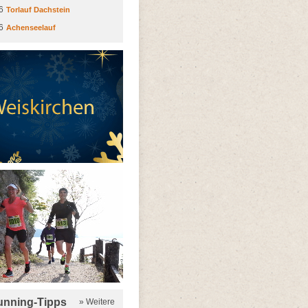
6
Torlauf Dachstein
6
Achenseelauf
running-Tipps
» Weitere