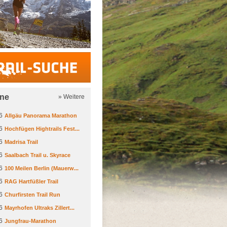
Trail-Suche
ine
» Weitere
6
Allgäu Panorama Marathon
6
Hochfügen Hightrails Fest...
6
Madrisa Trail
6
Saalbach Trail u. Skyrace
6
100 Meilen Berlin (Mauerw...
6
RAG Hartfüßler Trail
6
Churfirsten Trail Run
6
Mayrhofen Ultraks Zillert...
6
Jungfrau-Marathon