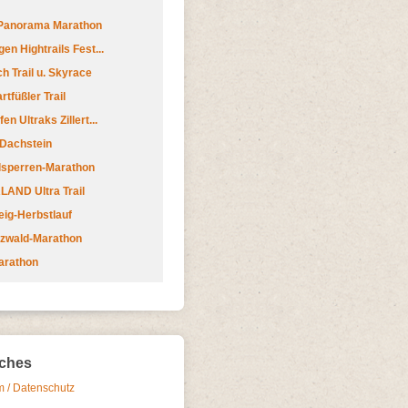
 Panorama Marathon
en Hightrails Fest...
h Trail u. Skyrace
tfüßler Trail
n Ultraks Zillert...
 Dachstein
lsperren-Marathon
AND Ultra Trail
ig-Herbstlauf
zwald-Marathon
arathon
iches
 / Datenschutz