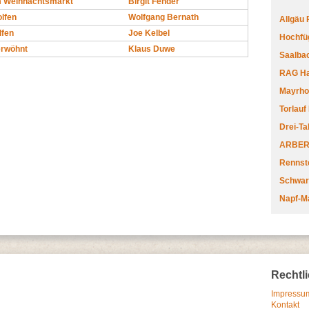
m Weihnachtsmarkt
Birgit Fender
lfen
Wolfgang Bernath
Allgäu
lfen
Joe Kelbel
Hochfüg
erwöhnt
Klaus Duwe
Saalbac
RAG Har
Mayrhofe
Torlauf
Drei-Ta
ARBERL
Rennste
Schwar
Napf-M
Rechtl
Impressum
Kontakt