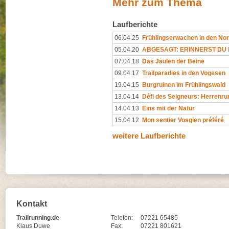
Mehr zum Thema
Laufberichte
06.04.25
Frühlingserwachen in den No
05.04.20
ABGESAGT: ERINNERST DU D
07.04.18
Das Jaulen der Beine
09.04.17
Trailparadies in den Vogesen
19.04.15
Burgruinen im Frühlingswald
13.04.14
Défi des Seigneurs: Herrenru
14.04.13
Eins mit der Natur
15.04.12
Mon sentier Vosgien préféré
weitere Laufberichte
Kontakt
Trailrunning.de
Telefon:
07221 65485
Klaus Duwe
Fax:
07221 801621