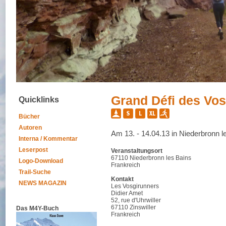
Grand Défi des Vo
Quicklinks
Bücher
Autoren
Am 13. - 14.04.13 in Niederbronn l
Interna / Kommentar
Leserpost
Veranstaltungsort
67110 Niederbronn les Bains
Logo-Download
Frankreich
Trail-Suche
Kontakt
NEWS MAGAZIN
Les Vosgirunners
Didier Amet
52, rue d'Uhrwiller
67110 Zinswiller
Das M4Y-Buch
Frankreich