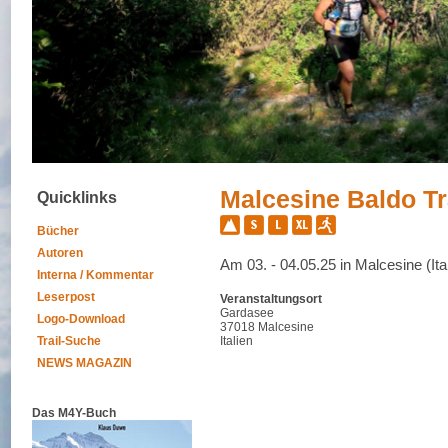
Malcesine Baldo Tr
Quicklinks
Bücher
Autoren
Am 03. - 04.05.25 in Malcesine (Ita
Interna / Kommentar
Leserpost
Veranstaltungsort
Gardasee
Logo-Download
37018 Malcesine
Trail-Suche
Italien
NEWS MAGAZIN
Das M4Y-Buch