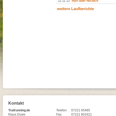
11.11.12
Hart aber herzlich
weitere Laufberichte
Kontakt
Trailrunning.de
Telefon:
07221 65485
Klaus Duwe
Fax:
07221 801621