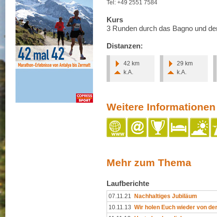
Tel: +49 2551 7584
Kurs
3 Runden durch das Bagno und d
Distanzen:
42 km
29 km
k.A.
k.A.
Weitere Informationen
Mehr zum Thema
Laufberichte
07.11.21
Nachhaltiges Jubiläum
10.11.13
Wir holen Euch wieder von de