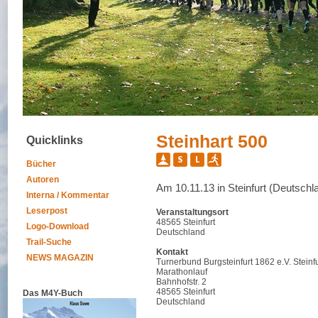
Steinhart 500
Quicklinks
Bücher
Autoren
Am 10.11.13 in Steinfurt (Deutschl
Interna / Kommentar
Leserpost
Veranstaltungsort
48565 Steinfurt
Logo-Download
Deutschland
Trail-Suche
Kontakt
NEWS MAGAZIN
Turnerbund Burgsteinfurt 1862 e.V. Steinfu
Marathonlauf
Bahnhofstr. 2
48565 Steinfurt
Das M4Y-Buch
Deutschland