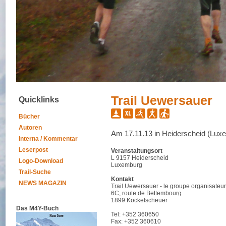
Trail Uewersauer
Quicklinks
Bücher
Autoren
Am 17.11.13 in Heiderscheid (Lux
Interna / Kommentar
Leserpost
Veranstaltungsort
L 9157 Heiderscheid
Logo-Download
Luxemburg
Trail-Suche
Kontakt
NEWS MAGAZIN
Trail Uewersauer - le groupe organisateur
6C, route de Bettembourg
1899 Kockelscheuer
Das M4Y-Buch
Tel: +352 360650
Fax: +352 360610