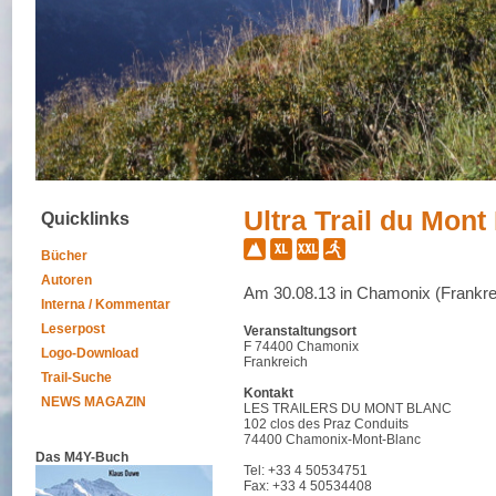
Ultra Trail du Mont
Quicklinks
Bücher
Autoren
Am 30.08.13 in Chamonix (Frankre
Interna / Kommentar
Leserpost
Veranstaltungsort
F 74400 Chamonix
Logo-Download
Frankreich
Trail-Suche
Kontakt
NEWS MAGAZIN
LES TRAILERS DU MONT BLANC
102 clos des Praz Conduits
74400 Chamonix-Mont-Blanc
Das M4Y-Buch
Tel: +33 4 50534751
Fax: +33 4 50534408