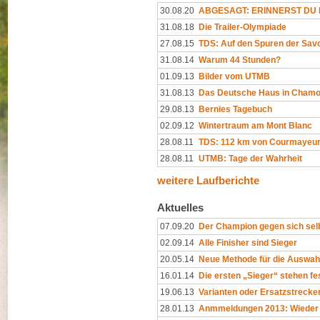
30.08.20
ABGESAGT: ERINNERST DU D
31.08.18
Die Trailer-Olympiade
27.08.15
TDS: Auf den Spuren der Sav
31.08.14
Warum 44 Stunden?
01.09.13
Bilder vom UTMB
31.08.13
Das Deutsche Haus in Chamo
29.08.13
Bernies Tagebuch
02.09.12
Wintertraum am Mont Blanc
28.08.11
TDS: 112 km von Courmayeu
28.08.11
UTMB: Tage der Wahrheit
weitere Laufberichte
Aktuelles
07.09.20
Der Champion gegen sich sel
02.09.14
Alle Finisher sind Sieger
20.05.14
Neue Methode für die Auswahl 
16.01.14
Die ersten „Sieger“ stehen fe
19.06.13
Varianten oder Ersatzstreck
28.01.13
Anmmeldungen 2013: Wieder d