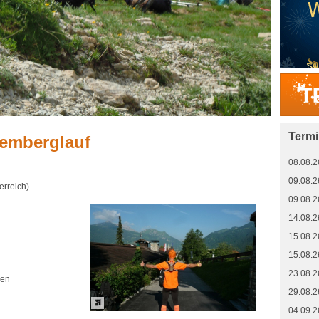
Term
remberglauf
08.08.2
09.08.2
erreich)
09.08.2
14.08.2
15.08.2
15.08.2
23.08.2
hen
29.08.2
04.09.2