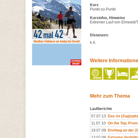
Kurs
Punkt-zu-Punkt
Kursinfos, Hinweise
Extremer Lauf von Ehrwald/T
Distanzen:
k.A.
Weitere Information
Mehr zum Thema
Laufberichte
07.07.13
Das ist (Zug)spit
11.07.10
On the Top, Prem
19.07.09
Drehtag an der Z
13.07.08
Extreme Verhältn