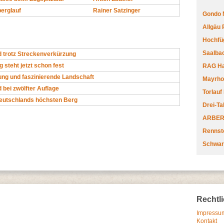
erglauf
Rainer Satzinger
Gondo 
Allgäu
Hochfüg
Saalbac
 trotz Streckenverkürzung
 steht jetzt schon fest
RAG Har
ung und faszinierende Landschaft
Mayrhofe
 bei zwölfter Auflage
Torlauf
Deutschlands höchsten Berg
Drei-Ta
ARBERL
Rennste
Schwar
Rechtl
Impressum
Kontakt