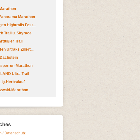
Marathon
 Panorama Marathon
en Hightrails Fest...
h Trail u. Skyrace
tfüßler Trail
n Ultraks Zillert...
 Dachstein
lsperren-Marathon
AND Ultra Trail
ig-Herbstlauf
zwald-Marathon
iches
 / Datenschutz