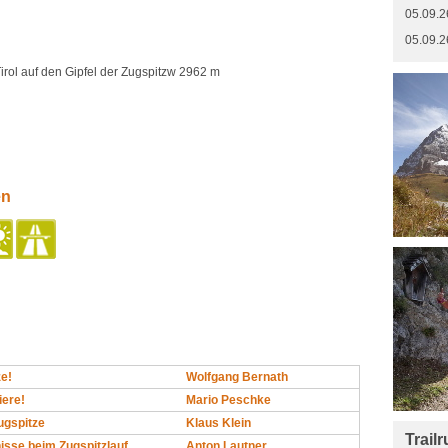
05.09.2
05.09.2
irol auf den Gipfel der Zugspitzw 2962 m
en
ze!
Wolfgang Bernath
iere!
Mario Peschke
ugspitze
Klaus Klein
Trail
isse beim Zugspitzlauf
Anton Lautner