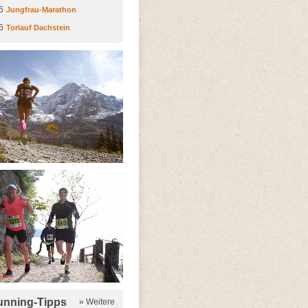
6
Jungfrau-Marathon
6
Torlauf Dachstein
running-Tipps
» Weitere