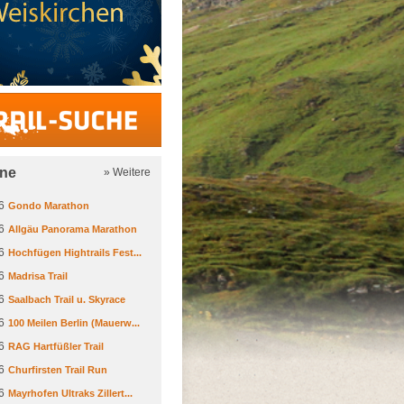
Trail-Suche
ine
» Weitere
6
Gondo Marathon
6
Allgäu Panorama Marathon
6
Hochfügen Hightrails Fest...
6
Madrisa Trail
6
Saalbach Trail u. Skyrace
6
100 Meilen Berlin (Mauerw...
6
RAG Hartfüßler Trail
6
Churfirsten Trail Run
6
Mayrhofen Ultraks Zillert...