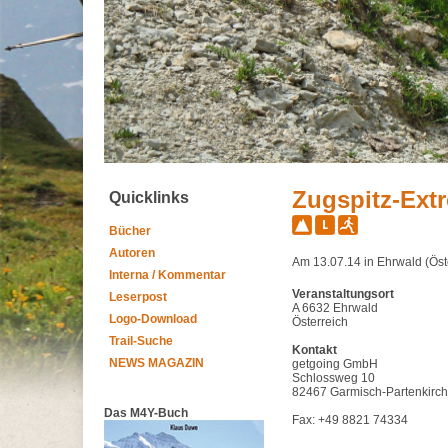
Zugspitz-Ext
Quicklinks
Bücher
Autoren
Am 13.07.14 in Ehrwald (Öst
Interna / Kommentar
Veranstaltungsort
Leserpost
A 6632 Ehrwald
Logo-Download
Österreich
Trail-Suche
Kontakt
NEWS MAGAZIN
getgoing GmbH
Schlossweg 10
82467 Garmisch-Partenkirc
Das M4Y-Buch
Fax: +49 8821 74334