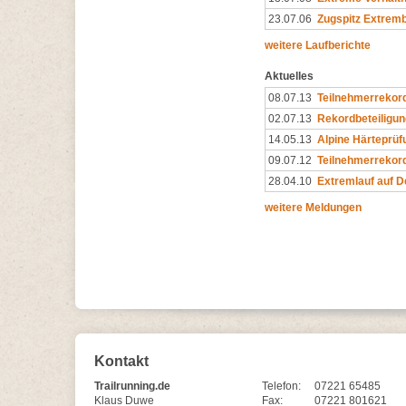
23.07.06
Zugspitz Extremb
weitere Laufberichte
Aktuelles
08.07.13
Teilnehmerrekord
02.07.13
Rekordbeteiligung
14.05.13
Alpine Härteprüf
09.07.12
Teilnehmerrekord
28.04.10
Extremlauf auf 
weitere Meldungen
Kontakt
Trailrunning.de
Telefon:
07221 65485
Klaus Duwe
Fax:
07221 801621