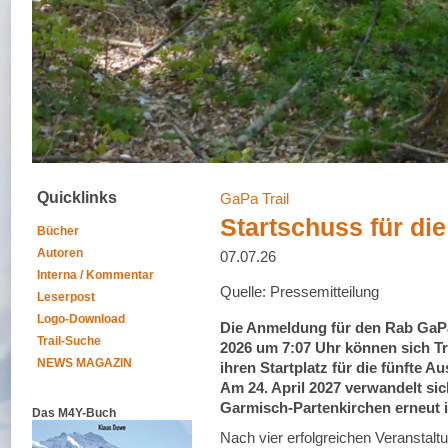
Quicklinks
GaPa Trail
Startschuss für di
Bücher
Autoren
07.07.26
Interna / Kommentar
Quelle: Pressemitteilung
Leserpost
Logo-Download
Die Anmeldung für den Rab GaPa T
Trail-Suche
2026 um 7:07 Uhr können sich Tr
NEWS MAGAZIN
ihren Startplatz für die fünfte A
Am 24. April 2027 verwandelt si
Garmisch-Partenkirchen erneut i
Das M4Y-Buch
Nach vier erfolgreichen Veranstalt