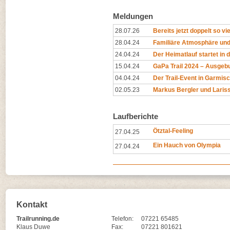
Meldungen
28.07.26
Bereits jetzt doppelt so v
28.04.24
Familiäre Atmosphäre und
24.04.24
Der Heimatlauf startet in 
15.04.24
GaPa Trail 2024 – Ausgeb
04.04.24
Der Trail-Event in Garmisch
02.05.23
Markus Bergler und Lariss
Laufberichte
Ötztal-Feeling
27.04.25
Ein Hauch von Olympia
27.04.24
Kontakt
Trailrunning.de
Telefon:
07221 65485
Klaus Duwe
Fax:
07221 801621