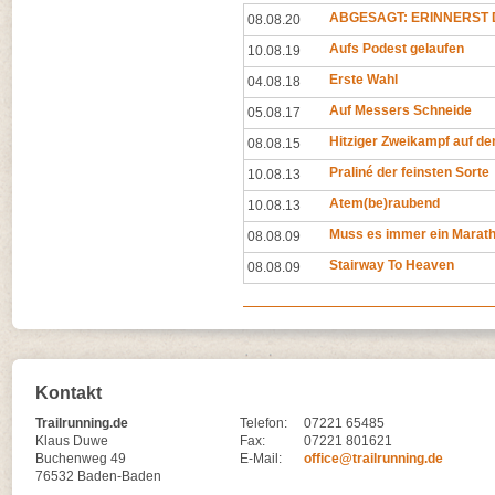
ABGESAGT: ERINNERST D
08.08.20
Aufs Podest gelaufen
10.08.19
Erste Wahl
04.08.18
Auf Messers Schneide
05.08.17
Hitziger Zweikampf auf d
08.08.15
Praliné der feinsten Sorte
10.08.13
Atem(be)raubend
10.08.13
Muss es immer ein Marath
08.08.09
Stairway To Heaven
08.08.09
Kontakt
Trailrunning.de
Telefon:
07221 65485
Klaus Duwe
Fax:
07221 801621
Buchenweg 49
E-Mail:
office@trailrunning.de
76532 Baden-Baden