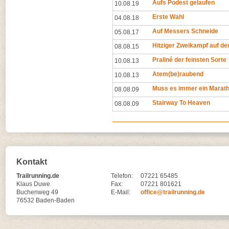
Aufs Podest gelaufen
10.08.19
Erste Wahl
04.08.18
Auf Messers Schneide
05.08.17
Hitziger Zweikampf auf d
08.08.15
Praliné der feinsten Sorte
10.08.13
Atem(be)raubend
10.08.13
Muss es immer ein Marath
08.08.09
Stairway To Heaven
08.08.09
Kontakt
Trailrunning.de
Telefon:
07221 65485
Klaus Duwe
Fax:
07221 801621
Buchenweg 49
E-Mail:
office@trailrunning.de
76532 Baden-Baden