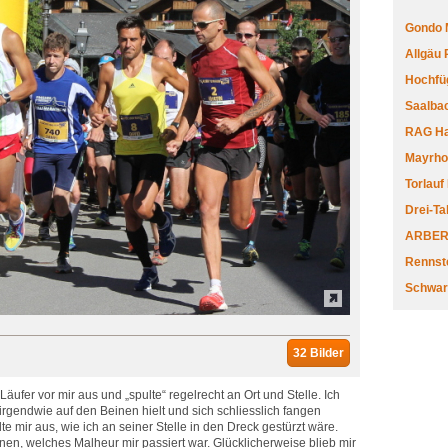
Gondo 
Allgäu
Hochfüg
Saalbac
RAG Har
Mayrhofe
Torlauf
Drei-Ta
ARBERL
Rennste
Schwar
32 Bilder
Läufer vor mir aus und „spulte“ regelrecht an Ort und Stelle. Ich
 irgendwie auf den Beinen hielt und sich schliesslich fangen
lte mir aus, wie ich an seiner Stelle in den Dreck gestürzt wäre.
nen, welches Malheur mir passiert war. Glücklicherweise blieb mir