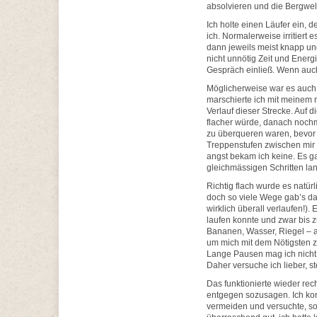
absolvieren und die Bergwelt
Ich holte einen Läufer ein, 
ich. Normalerweise irritiert
dann jeweils meist knapp und
nicht unnötig Zeit und Energi
Gespräch einließ. Wenn auch
Möglicherweise war es auc
marschierte ich mit meinem 
Verlauf dieser Strecke. Auf 
flacher würde, danach nochm
zu überqueren waren, bevor 
Treppenstufen zwischen mir 
angst bekam ich keine. Es ga
gleichmässigen Schritten la
Richtig flach wurde es natür
doch so viele Wege gab’s da
wirklich überall verlaufen!).
laufen konnte und zwar bis 
Bananen, Wasser, Riegel – al
um mich mit dem Nötigsten 
Lange Pausen mag ich nicht –
Daher versuche ich lieber, s
Das funktionierte wieder re
entgegen sozusagen. Ich konz
vermeiden und versuchte, s