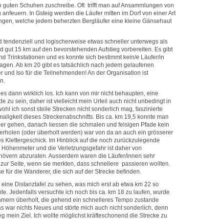
n guten Schuhen zuschreibe. Oft trifft man auf Ansammlungen von
 anfeuern. In Gsteig werden die Läufer mitten im Dorf von einer Art
ngen, welche jedem beherzten Bergläufer eine kleine Gänsehaut
nd tendenziell und logischerweise etwas schneller unterwegs als
d gut 15 km auf den bevorstehenden Aufstieg vorbereiten. Es gibt
d Trinkstationen und es konnte sich bestimmt kein/e Läufer/in
agen. Ab km 20 gibt es tatsächlich nach jedem gelaufenen
 und Iso für die Teilnehmenden! An der Organisation ist
n.
s dann wirklich los. Ich kann von mir nicht behaupten, eine
de zu sein, daher ist vielleicht mein Urteil auch nicht unbedingt in
hl ich sonst steile Strecken nicht sonderlich mag, faszinierte
aligkeit dieses Streckenabschnitts. Bis ca. km 19,5 konnte man
r gehen, danach liessen die schmalen und felsigen Pfade kein
rholen (oder überholt werden) war von da an auch ein grösserer
ges Klettergeschick. Im Hinblick auf die noch zurückzulegende
 Höhenmeter und die Verletzungsgefahr ist daher von
övern abzuraten. Ausserdem waren die Läufer/innen sehr
t zur Seite, wenn sie merkten, dass schnellere passieren wollten.
e für die Wanderer, die sich auf der Strecke befinden.
 eine Distanztafel zu sehen, was mich erst ab etwa km 22 so
hte. Jedenfalls versuchte ich noch bis ca. km 18 zu laufen, wurde
hmern überholt, die gehend ein schnelleres Tempo zustande
as war nichts Neues und störte mich auch nicht sonderlich, denn
 mein Ziel. Ich wollte möglichst kräfteschonend die Strecke zu