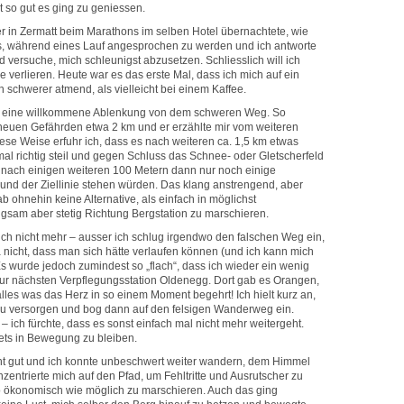
 so gut es ging zu geniessen.
der in Zermatt beim Marathons im selben Hotel übernachtete, wie
 es, während eines Lauf angesprochen zu werden und ich antworte
 versuche, mich schleunigst abzusetzen. Schliesslich will ich
e verlieren. Heute war es das erste Mal, dass ich mich auf ein
 schwerer atmend, als vielleicht bei einem Kaffee.
h eine willkommene Ablenkung von dem schweren Weg. So
neuen Gefährden etwa 2 km und er erzählte mir vom weiteren
diese Weise erfuhr ich, dass es nach weiteren ca. 1,5 km etwas
al richtig steil und gegen Schluss das Schnee- oder Gletscherfeld
nach einigen weiteren 100 Metern dann nur noch einige
und der Ziellinie stehen würden. Das klang anstrengend, aber
b ohnehin keine Alternative, als einfach in möglichst
ngsam aber stetig Richtung Bergstation zu marschieren.
lich nicht mehr – ausser ich schlug irgendwo den falschen Weg ein,
 nicht, dass man sich hätte verlaufen können (und ich kann mich
 Es wurde jedoch zumindest so „flach“, dass ich wieder ein wenig
zur nächsten Verpflegungsstation Oldenegg. Dort gab es Orangen,
les was das Herz in so einem Moment begehrt! Ich hielt kurz an,
zu versorgen und bog dann auf den felsigen Wanderweg ein.
 ich fürchte, dass es sonst einfach mal nicht mehr weitergeht.
tets in Bewegung zu bleiben.
cht gut und ich konnte unbeschwert weiter wandern, dem Himmel
entrierte mich auf den Pfad, um Fehltritte und Ausrutscher zu
o ökonomisch wie möglich zu marschieren. Auch das ging