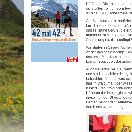
Hälfte der Distanz hinter de
es ist allen Teilnehmern bewu
sind ca. 1700 Höhenmeter zu
Am Start wurde mir zunächst 
bin, die keine besondere Ausr
das seltsame Gefühl, die ein
trainierter zu sein. Auf der 
Ausrüstung nicht unbedingt R
Wir starten in Gstaad. Vor la
weder das schlossartige Pal
das erste Mal, dass ich eine
Lauren Boutique oder ande
Auch der erste Teil bis Reusc
und sind tatsächlich richtig
betrachten. Danach wird der 
mal im Wald, mal über Wiesen
kupiert. Es gibt verschiede
Höhenmeter immer gleich wied
dieser Teil der Strecke wund
Berner Bergdörfer Feutersoe
durch das wetterbedingt ehe