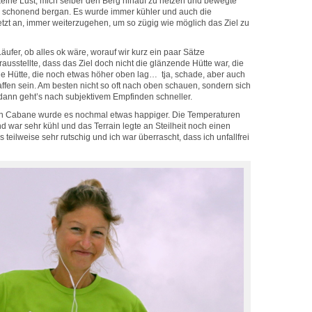
 keine Lust, mich selber den Berg hinauf zu hetzen und bewegte
h schonend bergan. Es wurde immer kühler und auch die
etzt an, immer weiterzugehen, um so zügig wie möglich das Ziel zu
äufer, ob alles ok wäre, worauf wir kurz ein paar Sätze
ausstellte, dass das Ziel doch nicht die glänzende Hütte war, die
die Hütte, die noch etwas höher oben lag… tja, schade, aber auch
ffen sein. Am besten nicht so oft nach oben schauen, sondern sich
dann geht’s nach subjektivem Empfinden schneller.
on Cabane wurde es nochmal etwas happiger. Die Temperaturen
nd war sehr kühl und das Terrain legte an Steilheit noch einen
teilweise sehr rutschig und ich war überrascht, dass ich unfallfrei