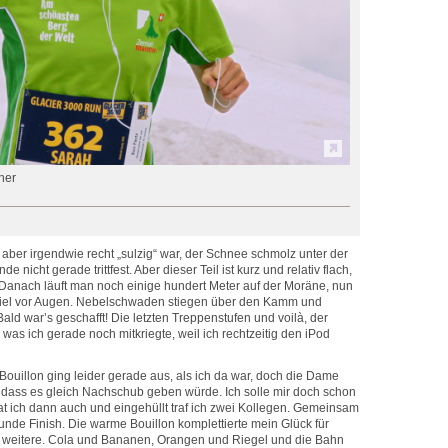
her
aber irgendwie recht „sulzig“ war, der Schnee schmolz unter der
nicht gerade trittfest. Aber dieser Teil ist kurz und relativ flach,
Danach läuft man noch einige hundert Meter auf der Moräne, nun
Ziel vor Augen. Nebelschwaden stiegen über den Kamm und
Bald war’s geschafft! Die letzten Treppenstufen und voilà, der
as ich gerade noch mitkriegte, weil ich rechtzeitig den iPod
e Bouillon ging leider gerade aus, als ich da war, doch die Dame
, dass es gleich Nachschub geben würde. Ich solle mir doch schon
at ich dann auch und eingehüllt traf ich zwei Kollegen. Gemeinsam
unde Finish. Die warme Bouillon komplettierte mein Glück für
 weitere. Cola und Bananen, Orangen und Riegel und die Bahn