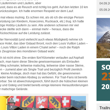
n Läuferinnen und Läufern, aber
04.09.2
sst, dass es ab Reusch erst richtig los geht. Auf den letzten 10 km
05.09.2
rückzulegen. Ich hatte enormen Respekt vor dem Lauf.
mal etwas mulmig. Es schien mir, als ob ich die einzige Person
üstung (an Kleidern, Assecoires, Rucksack, etc.) trug. Ich hatte
zige Hobby-Läuferin zu sein. Alle anderen schienen mir viel
Strecke stellte sich dann – einmal mehr – heraus, dass die
ückschlüsse auf die Leistung zulässt.
uter Nervosität (und vielleicht auch etwas Müdigkeit) nehme ich
ace Hotel, das über Gstaad thront, noch den Louis Vuitton Laden –
n Louis Vitton Laden in einem Chalet sehe! – noch die Ralph
re Zeugnisse des mondänen Gstaad wahr.
h ist nicht ohne. Die ersten fünf Kilometer verlaufen auf Asphalt
 flach, man kann diese Strecke gewissermassen als Einlaufen
Weg schmaler, teilweise matschig, teilweise über nasse Steine,
 – zumeist aber als Single Trail und bezüglich Profil ziemlich
ne kleine Anstiege, doch man hat das Gefühl, die gewonnenen
er beim nächsten Abstieg zu verlieren. Für Trail-Fans ist bereits
erbar. Sie ist abwechslungsreich, führt durch die hübschen kleinen
y und Gsteig und bietet bereits einige kleinere Herausforderungen
r matschige Gelände.
Trail