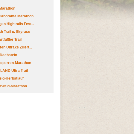
Marathon
 Panorama Marathon
en Hightrails Fest...
h Trail u. Skyrace
tfüßler Trail
n Ultraks Zillert...
 Dachstein
lsperren-Marathon
AND Ultra Trail
ig-Herbstlauf
zwald-Marathon