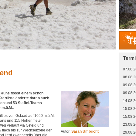
Term
07.08.2
bend
08.08.2
09.08.2
09.08.2
0 Runs flösst einem schon
Startliste änderte daran auch
14.08.2
uen und 53 Staffel-Teams
0 m.ü.M..
15.08.2
ilt es von Gstaad auf 1050 m.ü.M.
15.08.2
ärts und 115 Höhenmeter
23.08.2
eg verläuft via Gsteig und
v flach bis zur Wechselzone der
Autor:
Sarah Umbricht
29.08.2
rt liegt zwar bereits über die