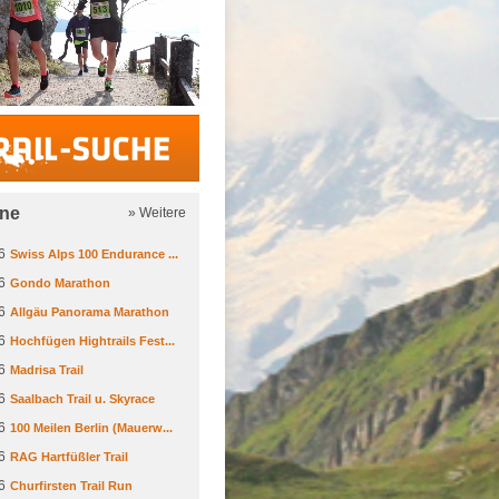
Trail-Suche
ine
» Weitere
6
Swiss Alps 100 Endurance ...
6
Gondo Marathon
6
Allgäu Panorama Marathon
6
Hochfügen Hightrails Fest...
6
Madrisa Trail
6
Saalbach Trail u. Skyrace
6
100 Meilen Berlin (Mauerw...
6
RAG Hartfüßler Trail
6
Churfirsten Trail Run