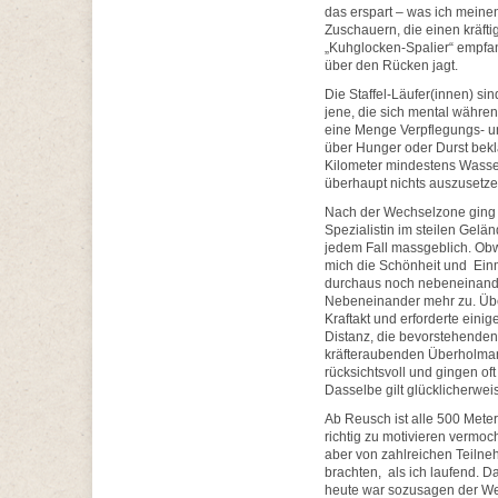
das erspart – was ich meine
Zuschauern, die einen kräftig
„Kuhglocken-Spalier“ empfa
über den Rücken jagt.
Die Staffel-Läufer(innen) si
jene, die sich mental währen
eine Menge Verpflegungs- un
über Hunger oder Durst bekl
Kilometer mindestens Wasser
überhaupt nichts auszusetze
Nach der Wechselzone ging e
Spezialistin im steilen Gelän
jedem Fall massgeblich. Obwo
mich die Schönheit und Einm
durchaus noch nebeneinande
Nebeneinander mehr zu. Übe
Kraftakt und erforderte eini
Distanz, die bevorstehenden
kräfteraubenden Überholman
rücksichtsvoll und gingen of
Dasselbe gilt glücklicherweis
Ab Reusch ist alle 500 Meter
richtig zu motivieren vermoc
aber von zahlreichen Teilne
brachten, als ich laufend. D
heute war sozusagen der Weg