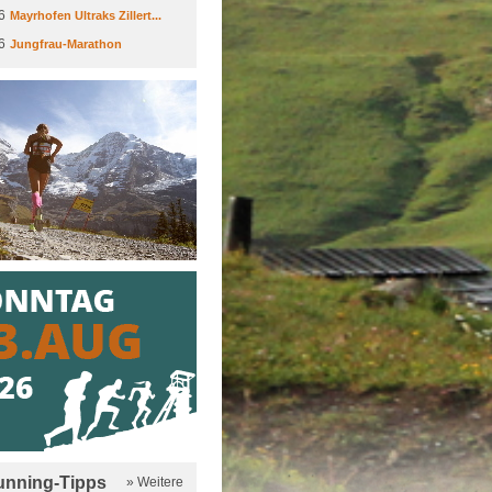
6
Mayrhofen Ultraks Zillert...
6
Jungfrau-Marathon
running-Tipps
» Weitere