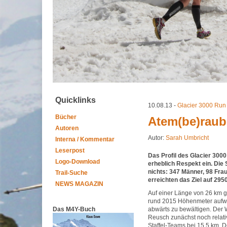
Quicklinks
10.08.13 -
Glacier 3000 Run
Bücher
Atem(be)rau
Autoren
Autor:
Sarah Umbricht
Interna / Kommentar
Leserpost
Das Profil des Glacier 300
Logo-Download
erheblich Respekt ein. Die 
nichts: 347 Männer, 98 Fra
Trail-Suche
erreichten das Ziel auf 295
NEWS MAGAZIN
Auf einer Länge von 26 km g
rund 2015 Höhenmeter aufw
Das M4Y-Buch
abwärts zu bewältigen. Der W
Reusch zunächst noch relati
Staffel-Teams bei 15.5 km. Do