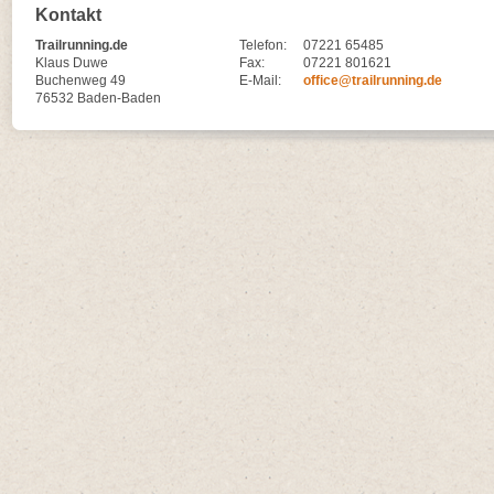
Kontakt
Trailrunning.de
Telefon:
07221 65485
Klaus Duwe
Fax:
07221 801621
Buchenweg 49
E-Mail:
office@trailrunning.de
76532 Baden-Baden