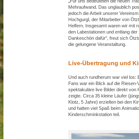
„Für uns bedeuteten die neuen Tra
Mehraufwand. Das unglaublich posi
jedoch die Arbeit unserer Vereinsmi
Hochgurgl, der Mitarbeiter von Ötzt
Helfern. Insgesamt waren wir mit r
den Labestationen und entlang der
Dankeschön dafür“, freut sich Ötzt
die gelungene Veranstaltung.
Live-Übertragung und 
Und auch rundherum war viel los:
Fans war ein Blick auf die Riesen-V
spektakuläre live Bilder direkt v
zeigte. Circa 35 kleine Läufer (jü
Klotz, 5 Jahre) erzielten bei den 
und hatten viel Spaß beim Animat
Kinderschminkstation teil.