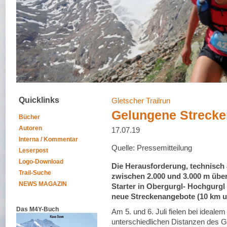
Quicklinks
Gletscher Trailrun
Gelungene Strecke
Bücher
Autoren
17.07.19
Interna / Kommentar
Quelle: Pressemitteilung
Leserpost
Logo-Download
Die Herausforderung, technisch 
Trail-Suche
zwischen 2.000 und 3.000 m übe
NEWS MAGAZIN
Starter in Obergurgl- Hochgurgl
neue Streckenangebote (10 km un
Das M4Y-Buch
Am 5. und 6. Juli fielen bei idealem
unterschiedlichen Distanzen des G