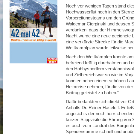
Noch vor wenigen Tagen stand dies
Hochwasserflut noch in den Stern
Vorbereitungsteams um den Gründ
Waldemar Cierpinski und dessen So
verdanken, dass der Himmelswegela
Nacht wurde eine neue geeignete L
eine verkürzte Strecke für die Mar
Wettkampfplan wurde teilweise neu 
Nach den Wettkämpfen konnte am N
befreiend kräftig durchatmen und 
den Hobbysportlern verständnisvo
und Zielbereich war so wie im Vorjah
konnten neben einem schönen Laufe
Heimreise nehmen, für die von der 
Beitrag geleistet zu haben.“
Dafür bedankten sich direkt vor Or
Anhalts Dr. Reiner Haseloff. Er lie
angesichts der noch herrschenden
kurzen Stippvisite die Ehrung vo
es auch vom Landrat des Burgenlan
Spendensumme schnell und unbürokr