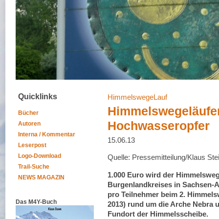
Quicklinks
HimmelswegeLauf
Himmelswegeläufer 
Bücher
Hochwasseropfer
Autoren
Interna / Kommentar
15.06.13
Leserpost
Logo-Download
Quelle: Pressemitteilung/Klaus Ste
Trail-Suche
1.000 Euro wird der Himmelsweg
NEWS MAGAZIN
Burgenlandkreises in Sachsen-A
pro Teilnehmer beim 2. Himmels
Das M4Y-Buch
2013) rund um die Arche Nebra u
Fundort der Himmelsscheibe.