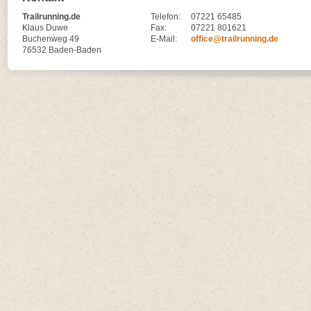
Trailrunning.de
Telefon:
07221 65485
Klaus Duwe
Fax:
07221 801621
Buchenweg 49
E-Mail:
office@trailrunning.de
76532 Baden-Baden