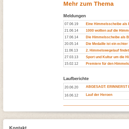
Mehr zum Thema
Meldungen
07.06.19
Eine Himmelsscheibe als 
21.06.14
1000 wollten auf die Him
17.06.14
Die Himmelsscheibe als 
20.05.14
Die Medaille ist ein echte
11.06.13
2. Himmelswegelauf findet 
27.03.13
Sport und Kultur um die 
15.02.12
Premiere für den Himmels
Laufberichte
ABGESAGT: ERINNERST D
20.06.20
Lauf der Heroen
16.06.12
Kontakt