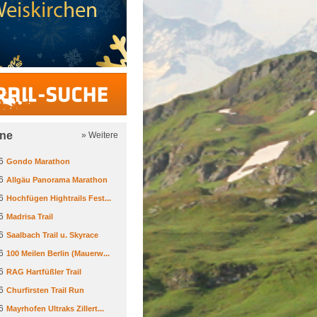
Trail-Suche
ine
» Weitere
6
Gondo Marathon
6
Allgäu Panorama Marathon
6
Hochfügen Hightrails Fest...
6
Madrisa Trail
6
Saalbach Trail u. Skyrace
6
100 Meilen Berlin (Mauerw...
6
RAG Hartfüßler Trail
6
Churfirsten Trail Run
6
Mayrhofen Ultraks Zillert...