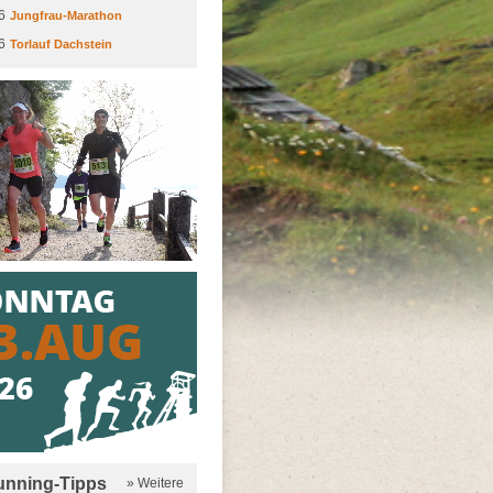
6
Jungfrau-Marathon
6
Torlauf Dachstein
running-Tipps
» Weitere