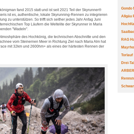
Gondo 
önigman fand 2015 statt und ist seit 2021 Teil der Skyrunner®
eris ist es, authentische, lokale Skyrunning-Rennen zu integrieren
Allgäu
ng zu unterstützen. So trifft sich seither jedes Jahr Anfag Juni
Hochfüg
erreichischen Top Läufern die Weltelite der Skyrunner in Maria
nenden "Wadeln".
Saalbac
tmoshphäre des Hochkönig, die technischen Abschnitte und den
RAG Har
ltschnee vom Steinernen Meer in Richtung Ziel nach Maria Alm hat
ace mit 32km und 2600hm+ als eines der härtesten Rennen der
Mayrhofe
Torlauf
Drei-Ta
ARBERL
Rennste
Schwar