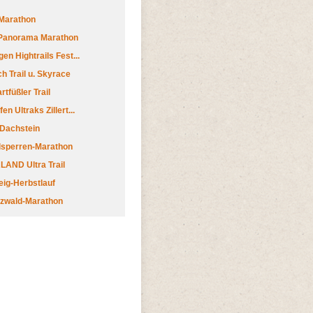
Marathon
 Panorama Marathon
en Hightrails Fest...
h Trail u. Skyrace
tfüßler Trail
n Ultraks Zillert...
 Dachstein
lsperren-Marathon
AND Ultra Trail
ig-Herbstlauf
zwald-Marathon