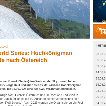
Term
stival
rld Series: Hochkönigman
08.08.2
ite nach Östereich
09.08.2
09.08.2
14.08.2
15.08.2
runner® World Series(dem Weltcup der Skyrunner) haben
15.08.2
2025 vorgestellt und auch dieses Mal wird das Hochkönigman
05. bis 01.06.2025 eine der SWS Veranstaltungenl sein.
23.08.2
nzige SWS Event in Österreich und Deutschland und feiert in
29.08.2
es Jubiläum, da es die 10. Ausgabe dieser Veranstaltung sein
f der SWS-Strecke). Auch 2025 werden die Organisatoren ein Fest
04.09.2