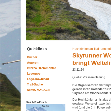
Quicklinks
Hochkönigman Trailrunningfe
Skyrunner Wo
Bücher
bringt Weltel
Autoren
Interna / Kommentar
23.11.24
Leserpost
Quelle: Pressemitteilung
Logo-Download
Trail-Suche
Die Organisatoren der Sky
gerade ihren Kalender für 
NEWS MAGAZIN
Skyrace am Wochenende 30.
Der Hochkönigman ist das ei
Das M4Y-Buch
gewisser Weise ein zweifach
wird (und die 5. in Folge au