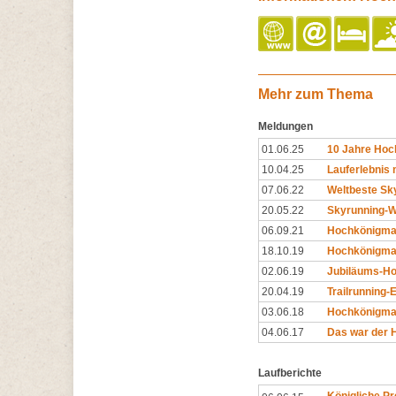
Mehr zum Thema
Meldungen
01.06.25
10 Jahre Hoch
10.04.25
Lauferlebnis
07.06.22
Weltbeste Sk
20.05.22
Skyrunning-W
06.09.21
Hochkönigman
18.10.19
Hochkönigman 
02.06.19
Jubiläums-Ho
20.04.19
Trailrunning
03.06.18
Hochkönigman
04.06.17
Das war der
Laufberichte