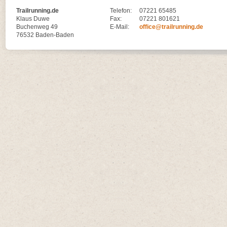
Trailrunning.de
Telefon:
07221 65485
Klaus Duwe
Fax:
07221 801621
Buchenweg 49
E-Mail:
office@trailrunning.de
76532 Baden-Baden